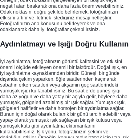
Örneğin, odak noktasını çerçeveleyen bir boşluk veya
negatif alan bırakarak ona daha fazla önem verebilirsiniz.
Odak noktasını doğru şekilde belirlemek, fotoğrafınızın
etkisini artırır ve iletmek istediğiniz mesajı netleştirir.
Fotoğrafınızın ana konusunu belirleyerek ve ona
odaklanarak daha iyi fotoğraflar çekebilirsiniz.
Aydınlatmayı ve Işığı Doğru Kullanın
İyi aydınlatma, fotoğrafınızın görüntü kalitesini ve etkisini
önemli ölçüde etkileyen önemli bir faktördür. Doğal ışık, en
iyi aydınlatma kaynaklarından biridir. Güneşli bir günde
dışarıda çekim yaparken, öğle saatlerinden kaçınarak
sabahın erken saatleri veya akşamın geç saatlerindeki
yumuşak ışığı kullanabilirsiniz. Bu saatlerde güneş ışığı
daha az yoğun ve daha yatay bir açıyla gelir, böylece daha
yumuşak, gölgeleri azaltılmış bir ışık sağlar. Yumuşak ışık,
gölgeleri hafifletir ve daha homojen bir aydınlatma sağlar.
Bunun için doğal olarak bulanık bir günü tercih edebilir veya
yapay olarak yumuşak ışık sağlayan bir ışık kutusu veya
yumuşak kutu gibi aydınlatma ekipmanlarını
kullanabilirsiniz. Işık yönü, fotoğrafınızın şeklini ve
derinliğini etkiler. Örneğin, konuyu aydınlatmak için yan ışık