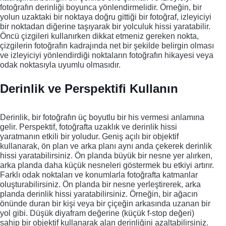
fotoğrafın derinliği boyunca yönlendirmelidir. Örneğin, bir
yolun uzaktaki bir noktaya doğru gittiği bir fotoğraf, izleyiciyi
bir noktadan diğerine taşıyarak bir yolculuk hissi yaratabilir.
Öncü çizgileri kullanırken dikkat etmeniz gereken nokta,
çizgilerin fotoğrafın kadrajında net bir şekilde belirgin olması
ve izleyiciyi yönlendirdiği noktaların fotoğrafın hikayesi veya
odak noktasıyla uyumlu olmasıdır.
Derinlik ve Perspektifi Kullanın
Derinlik, bir fotoğrafın üç boyutlu bir his vermesi anlamına
gelir. Perspektif, fotoğrafta uzaklık ve derinlik hissi
yaratmanın etkili bir yoludur. Geniş açılı bir objektif
kullanarak, ön plan ve arka planı aynı anda çekerek derinlik
hissi yaratabilirsiniz. Ön planda büyük bir nesne yer alırken,
arka planda daha küçük nesneleri göstermek bu etkiyi artırır.
Farklı odak noktaları ve konumlarla fotoğrafta katmanlar
oluşturabilirsiniz. Ön planda bir nesne yerleştirerek, arka
planda derinlik hissi yaratabilirsiniz. Örneğin, bir ağacın
önünde duran bir kişi veya bir çiçeğin arkasında uzanan bir
yol gibi. Düşük diyafram değerine (küçük f-stop değeri)
sahip bir objektif kullanarak alan derinliğini azaltabilirsiniz.