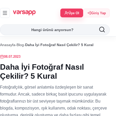
Üye Ol
Giriş Yap
Anasayfa
-
Blog
-
Daha İyi Fotoğraf Nasıl Çekilir? 5 Kural
08.07.2023
Daha İyi Fotoğraf Nasıl
Çekilir? 5 Kural
Fotoğrafçılık, görsel anlatımla özdeşleşen bir sanat
formudur. Ancak, sadece birkaç basit ipucunu uygulayarak
fotoğraflarınızı bir üst seviyeye taşımak mümkündür. Bu
blogda, kompozisyon, ışık kullanımı, odak noktası, çerçeve
oluşturma, derinlik oluşturma ve daha fazlası gibi temel