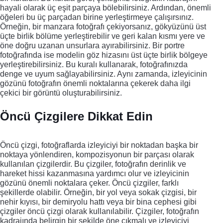
hayali olarak üç eşit parçaya bölebilirsiniz. Ardından, önemli
öğeleri bu üç parçadan birine yerleştirmeye çalışırsınız.
Örneğin, bir manzara fotoğrafı çekiyorsanız, gökyüzünü üst
üçte birlik bölüme yerleştirebilir ve geri kalan kısmı yere ve
öne doğru uzanan unsurlara ayırabilirsiniz. Bir portre
fotoğrafında ise modelin göz hizasını üst üçte birlik bölgeye
yerleştirebilirsiniz. Bu kuralı kullanarak, fotoğrafınızda
denge ve uyum sağlayabilirsiniz. Aynı zamanda, izleyicinin
gözünü fotoğrafın önemli noktalarına çekerek daha ilgi
çekici bir görüntü oluşturabilirsiniz.
Öncü Çizgilere Dikkat Edin
Öncü çizgi, fotoğraflarda izleyiciyi bir noktadan başka bir
noktaya yönlendiren, kompozisyonun bir parçası olarak
kullanılan çizgilerdir. Bu çizgiler, fotoğrafın derinlik ve
hareket hissi kazanmasına yardımcı olur ve izleyicinin
gözünü önemli noktalara çeker. Öncü çizgiler, farklı
şekillerde olabilir. Örneğin, bir yol veya sokak çizgisi, bir
nehir kıyısı, bir demiryolu hattı veya bir bina cephesi gibi
çizgiler öncü çizgi olarak kullanılabilir. Çizgiler, fotoğrafın
kadrajında belirgin bir şekilde öne çıkmalı ve izleyiciyi