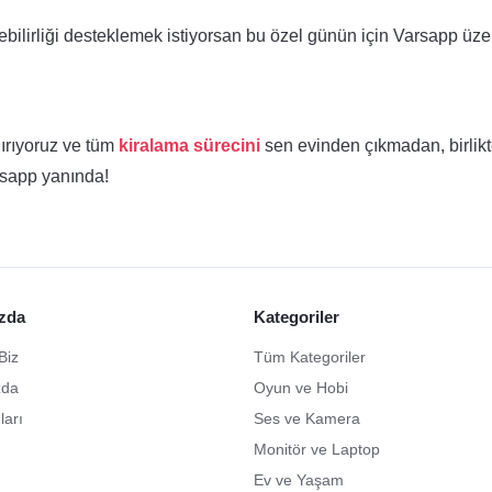
bilirliği desteklemek istiyorsan bu özel günün için Varsapp üz
dırıyoruz ve tüm
kiralama sürecini
sen evinden çıkmadan, birlik
rsapp yanında!
zda
Kategoriler
Biz
Tüm Kategoriler
zda
Oyun ve Hobi
ları
Ses ve Kamera
Monitör ve Laptop
Ev ve Yaşam