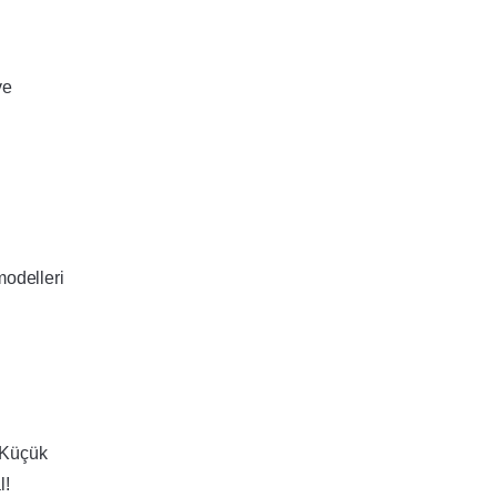
ve
modelleri
Küçük
l!