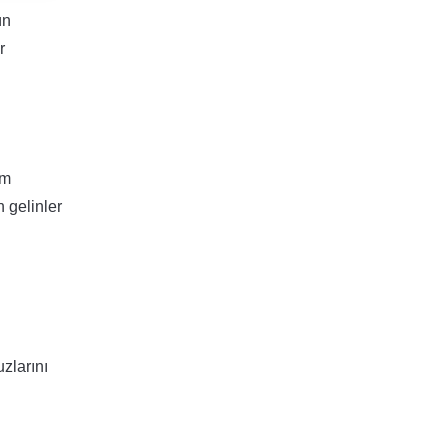
ün
r
üm
n gelinler
uzlarını