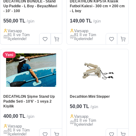
DECATHLON BUNDLE - Stand
DECATHLON KIPSTA Klasik
Up Paddle - L Boy - Beyaz/Mavi
Futbol Kalesi - 300 cm × 200 cm
- 10' - 100
- L boy
550,00 TL
149,00 TL
/gün
/gün
Varsapp
Varsapp
81 İl ve Tüm
81 İl ve Tüm
İlçelerinde!
İlçelerinde!
Yeni
DECATHLON Şişme Stand Up
Decathlon Mini Stepper
Paddle Seti - 10'6' - 1 veya 2
50,00 TL
Kişilik
/gün
400,00 TL
Varsapp
/gün
81 İl ve Tüm
İlçelerinde!
Varsapp
81 İl ve Tüm
İlçelerinde!