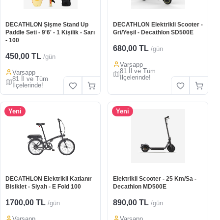
DECATHLON Şişme Stand Up
DECATHLON Elektrikli Scooter -
Paddle Seti - 9'6' - 1 Kişilik - Sarı
Gri/Yeşil - Decathlon SD500E
- 100
680,00 TL
/gün
450,00 TL
/gün
Varsapp
81 İl ve Tüm
Varsapp
İlçelerinde!
81 İl ve Tüm
İlçelerinde!
Yeni
Yeni
DECATHLON Elektrikli Katlanır
Elektrikli Scooter - 25 Km/Sa -
Bisiklet - Siyah - E Fold 100
Decathlon MD500E
1700,00 TL
890,00 TL
/gün
/gün
Varsapp
Varsapp