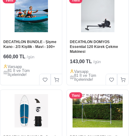
Yeni
Yeni
DECATHLON BUNDLE - Şişme
DECATHLON DOMYOS
Kano - 2/3 Kişilik - Mavi - 100+
Essential 120 Kürek Çekme
Makinesi
660,00 TL
/gün
143,00 TL
/gün
Varsapp
81 İl ve Tüm
Varsapp
İlçelerinde!
81 İl ve Tüm
İlçelerinde!
Yeni