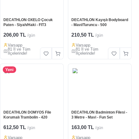
DECATHLON OXELO Çocuk
DECATHLON Kayışlı Bodyboard
Paten - Siyah/Haki - FIT3
- Mavi/Turuncu - 500
206,00 TL
210,50 TL
/gün
/gün
Varsapp
Varsapp
81 İl ve Tüm
81 İl ve Tüm
İlçelerinde!
İlçelerinde!
Yeni
DECATHLON DOMYOS File
DECATHLON Badminton Filesi -
Korumalı Trambolin - 420
3 Metre - Mavi - Fun Set
612,50 TL
163,00 TL
/gün
/gün
Varsapp
Varsapp