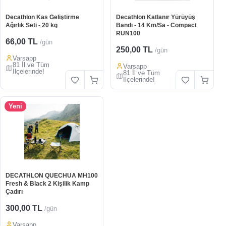
Decathlon Kas Geliştirme
Decathlon Katlanır Yürüyüş
Ağırlık Seti - 20 kg
Bandı - 14 Km/Sa - Compact
RUN100
66,00 TL
/gün
250,00 TL
/gün
Varsapp
81 İl ve Tüm
Varsapp
İlçelerinde!
81 İl ve Tüm
İlçelerinde!
Yeni
DECATHLON QUECHUA MH100
Fresh & Black 2 Kişilik Kamp
Çadırı
300,00 TL
/gün
Varsapp