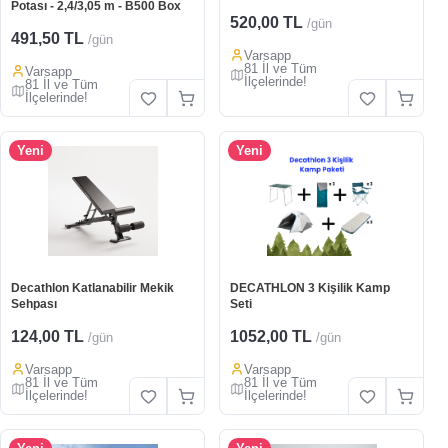
Potası - 2,4/3,05 m - B500 Box
520,00 TL
/gün
491,50 TL
/gün
Varsapp
81 İl ve Tüm
Varsapp
İlçelerinde!
81 İl ve Tüm
İlçelerinde!
Yeni
Yeni
Decathlon Katlanabilir Mekik
DECATHLON 3 Kişilik Kamp
Sehpası
Seti
124,00 TL
1052,00 TL
/gün
/gün
Varsapp
Varsapp
81 İl ve Tüm
81 İl ve Tüm
İlçelerinde!
İlçelerinde!