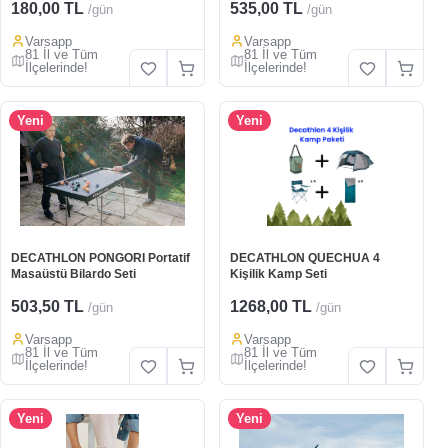
180,00 TL
535,00 TL
/gün
/gün
Varsapp
Varsapp
81 İl ve Tüm
81 İl ve Tüm
İlçelerinde!
İlçelerinde!
Yeni
Yeni
DECATHLON PONGORI Portatif
DECATHLON QUECHUA 4
Masaüstü Bilardo Seti
Kişilik Kamp Seti
503,50 TL
1268,00 TL
/gün
/gün
Varsapp
Varsapp
81 İl ve Tüm
81 İl ve Tüm
İlçelerinde!
İlçelerinde!
Yeni
Yeni