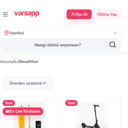
Üye Ol
Giriş Yap
İstanbul
Anasayfa
-
Decathlon
Önerilen sıralama
Yeni
Yeni
En Çok Kiralanan