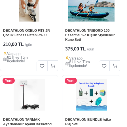
DECATHLON OXELO FIT3 JR
DECATHLON TRIBORD 100
Çocuk Fitness Pateni 29-32
Essentiel 1-2 Kişilik Şişirilebilir
Kano Seti
210,00 TL
/gün
375,00 TL
/gün
Varsapp
81 İl ve Tüm
Varsapp
İlçelerinde!
81 İl ve Tüm
İlçelerinde!
Yeni
Yeni
DECATHLON TARMAK
DECATHLON BUNDLE İwiko
Ayarlanabilir Ayaklı Basketbol
Plaj Seti