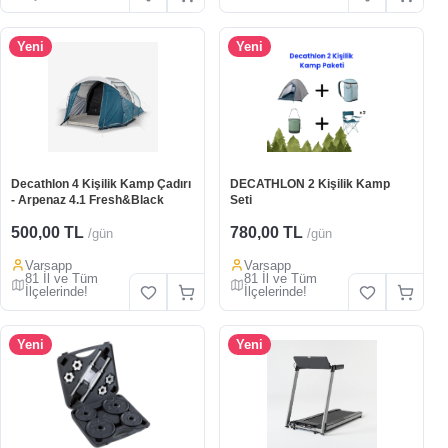
Yeni
Yeni
Decathlon 4 Kişilik Kamp Çadırı
DECATHLON 2 Kişilik Kamp
- Arpenaz 4.1 Fresh&Black
Seti
500,00 TL
780,00 TL
/gün
/gün
Varsapp
Varsapp
81 İl ve Tüm
81 İl ve Tüm
İlçelerinde!
İlçelerinde!
Yeni
Yeni