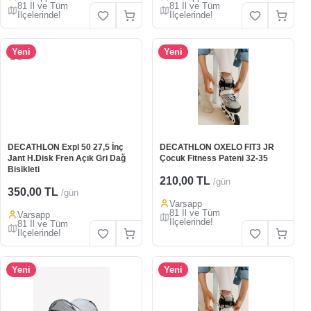
81 İl ve Tüm
81 İl ve Tüm
İlçelerinde!
İlçelerinde!
Yeni
Yeni
DECATHLON Expl 50 27,5 İnç
DECATHLON OXELO FIT3 JR
Jant H.Disk Fren Açık Gri Dağ
Çocuk Fitness Pateni 32-35
Bisikleti
210,00 TL
/gün
350,00 TL
/gün
Varsapp
81 İl ve Tüm
Varsapp
İlçelerinde!
81 İl ve Tüm
İlçelerinde!
Yeni
Yeni