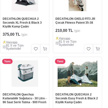
DECATHLON QUECHUA 2
DECATHLON OXELO FIT3 JR
Seconds XL Fresh & Black 3
Çocuk Fitness Pateni 35-38
Kişilik Kamp Çadırı
210,00 TL
/gün
375,00 TL
/gün
Varsapp
81 İl ve Tüm
Varsapp
İlçelerinde!
81 İl ve Tüm
İlçelerinde!
Yeni
Yeni
DECATHLON Quechua
DECATHLON QUECHUA 2
Katlanabilir Soğutucu - 30 Litre -
Seconds Easy Fresh & Black 2
96 Saat Serin Tutma - 900 Fresh
Kişilik Kamp Çadırı