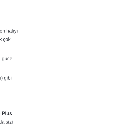
ı
en halıyı
ek çok
u güce
) gibi
o Plus
da sizi