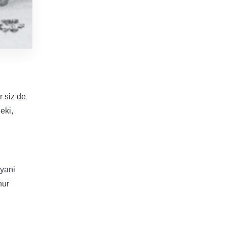
r siz de
Peki,
 yani
hur