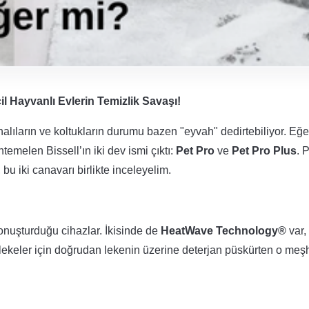
il Hayvanlı Evlerin Temizlik Savaşı!
alıların ve koltukların durumu bazen "eyvah" dedirtebiliyor. Eğe
emelen Bissell’ın iki dev ismi çıktı:
Pet Pro
ve
Pet Pro Plus
. 
bu iki canavarı birlikte inceleyelim.
konuşturduğu cihazlar. İkisinde de
HeatWave Technology®
var,
çı lekeler için doğrudan lekenin üzerine deterjan püskürten o meş