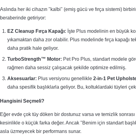
Aslında her iki cihazın "kalbi" (emiş gücü ve fırça sistemi) birbi
beraberinde getiriyor:
EZ Cleanup Fırça Kapağı:
İşte Plus modelinin en büyük koz
yıkamaktan daha zor olabilir. Plus modelinde fırça kapağı tek
daha pratik hale geliyor.
TurboStrength™ Motor:
Pet Pro Plus, standart modele gör
rağmen daha sessiz çalışacak şekilde optimize edilmiş.
Aksesuarlar:
Plus versiyonu genellikle
2-in-1 Pet Upholst
daha spesifik başlıklarla geliyor. Bu, koltuklardaki tüyleri
Hangisini Seçmeli?
Eğer evde çok tüy döken bir dostunuz varsa ve temizlik sonras
kesinlikle o küçük farka değer. Ancak "Benim için standart başlık
asla üzmeyecek bir performans sunar.