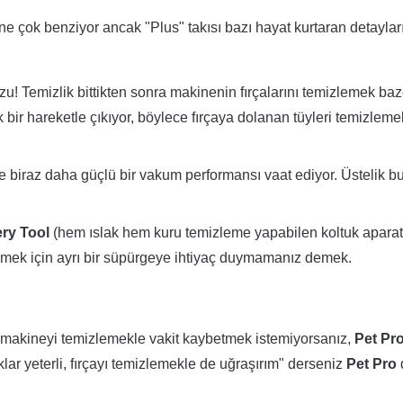
rine çok benziyor ancak "Plus" takısı bazı hayat kurtaran detaylar
u! Temizlik bittikten sonra makinenin fırçalarını temizlemek baz
 bir hareketle çıkıyor, böylece fırçaya dolanan tüyleri temizlem
e biraz daha güçlü bir vakum performansı vaat ediyor. Üstelik b
ery Tool
(hem ıslak hem kuru temizleme yapabilen koltuk aparatı
 çekmek için ayrı bir süpürgeye ihtiyaç duymamanız demek.
ı makineyi temizlemekle vakit kaybetmek istemiyorsanız,
Pet Pr
lar yeterli, fırçayı temizlemekle de uğraşırım" derseniz
Pet Pro