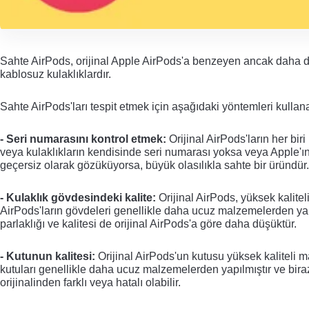
Sahte AirPods, orijinal Apple AirPods'a benzeyen ancak daha düş
kablosuz kulaklıklardır. 
Sahte AirPods'ları tespit etmek için aşağıdaki yöntemleri kullanab
- Seri numarasını kontrol etmek
:
 Orijinal AirPods'ların her bi
veya kulaklıkların kendisinde seri numarası yoksa veya Apple'ın
geçersiz olarak gözüküyorsa, büyük olasılıkla sahte bir üründür.
- Kulaklık gövdesindeki kalite
:
 Orijinal AirPods, yüksek kalit
AirPods'ların gövdeleri genellikle daha ucuz malzemelerden yapı
parlaklığı ve kalitesi de orijinal AirPods'a göre daha düşüktür.
- Kutunun kalitesi
:
 Orijinal AirPods'un kutusu yüksek kaliteli
kutuları genellikle daha ucuz malzemelerden yapılmıştır ve biraz 
orijinalinden farklı veya hatalı olabilir.