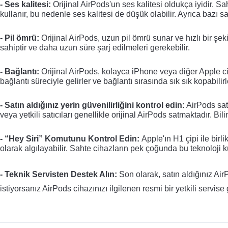
- Ses kalitesi
:
 Orijinal AirPods'un ses kalitesi oldukça iyidir. Sa
kullanır, bu nedenle ses kalitesi de düşük olabilir. Ayrıca bazı sa
- Pil ömrü
:
 Orijinal AirPods, uzun pil ömrü sunar ve hızlı bir şek
sahiptir ve daha uzun süre şarj edilmeleri gerekebilir.
- Bağlantı
:
 Orijinal AirPods, kolayca iPhone veya diğer Apple cih
bağlantı süreciyle gelirler ve bağlantı sırasında sık sık kopabilirl
- Satın aldığınız yerin güvenilirliğini kontrol edin
:
 AirPods sat
veya yetkili satıcıları genellikle orijinal AirPods satmaktadır. Bil
- “Hey Siri” Komutunu Kontrol Edin
: 
Apple'ın H1 çipi ile birl
olarak algılayabilir. Sahte cihazların pek çoğunda bu teknoloji k
- Teknik Servisten Destek Alın
:
 Son olarak, satın aldığınız Ai
istiyorsanız AirPods cihazınızı ilgilenen resmi bir yetkili servise 