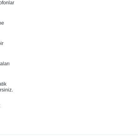
fonlar 
e 
r 
ları 
tik 
rsiniz.
 