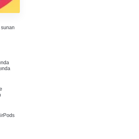
 sunan 
unda 
ında 
e 
 
irPods 