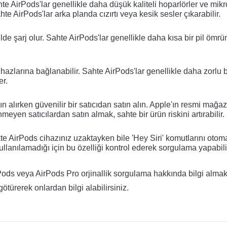
hte AirPods'lar genellikle daha düşük kaliteli hoparlörler ve mikro
hte AirPods'lar arka planda cızırtı veya kesik sesler çıkarabilir.
ilde şarj olur. Sahte AirPods'lar genellikle daha kısa bir pil ömrün
azlarına bağlanabilir. Sahte AirPods'lar genellikle daha zorlu bi
er.
ın alırken güvenilir bir satıcıdan satın alın. Apple'ın resmi mağaza
inmeyen satıcılardan satın almak, sahte bir ürün riskini artırabilir.
ikte AirPods cihazınız uzaktayken bile 'Hey Siri' komutlarını otoma
ullanılamadığı için bu özelliği kontrol ederek sorgulama yapabili
rPods veya AirPods Pro orjinallik sorgulama hakkında bilgi almak
götürerek onlardan bilgi alabilirsiniz. 