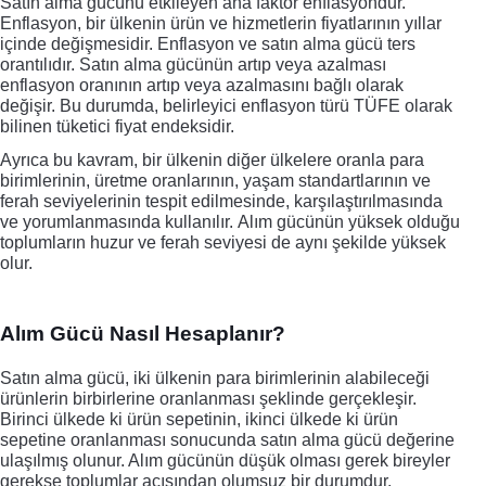
Satın alma gücünü etkileyen ana faktör enflasyondur. 
Enflasyon, bir ülkenin ürün ve hizmetlerin fiyatlarının yıllar 
içinde değişmesidir. 
Enflasyon ve satın alma gücü ters 
orantılıdır. Satın alma gücünün artıp veya azalması 
enflasyon oranının artıp veya azalmasını bağlı olarak 
değişir. Bu durumda, belirleyici enflasyon türü 
TÜFE 
olarak 
bilinen tüketici fiyat endeksidir.
Ayrıca bu kavram, bir ülkenin diğer ülkelere oranla para 
birimlerinin, üretme oranlarının, yaşam standartlarının ve 
ferah seviyelerinin tespit edilmesinde, karşılaştırılmasında 
ve yorumlanmasında kullanılır. 
Alım gücünün yüksek olduğu 
toplumların huzur ve ferah seviyesi de aynı şekilde yüksek 
olur. 
Alım Gücü Nasıl Hesaplanır?
Satın alma gücü, iki ülkenin para birimlerinin alabileceği 
ürünlerin birbirlerine oranlanması şeklinde gerçekleşir. 
Birinci ülkede ki ürün sepetinin, ikinci ülkede ki ürün 
sepetine oranlanması sonucunda satın alma gücü değerine 
ulaşılmış olunur. Alım gücünün düşük olması gerek bireyler 
gerekse toplumlar açısından olumsuz bir durumdur. 