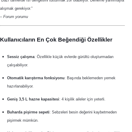
“Bazı tariflerde ısı dengesini tutturmak zor olabiliyor. Deneme yanılmayla
alışmak gerekiyor.”
–
Forum yorumu
Kullanıcıların En Çok Beğendiği Özellikler
Sessiz çalışma
: Özellikle küçük evlerde gürültü oluşturmadan
çalışabiliyor.
Otomatik karıştırma fonksiyonu
: Başında beklemeden yemek
hazırlanabiliyor.
Geniş 3,5 L hazne kapasitesi
: 4 kişilik aileler için yeterli.
Buharda pişirme sepeti
: Sebzeleri besin değerini kaybetmeden
pişirmek mümkün.