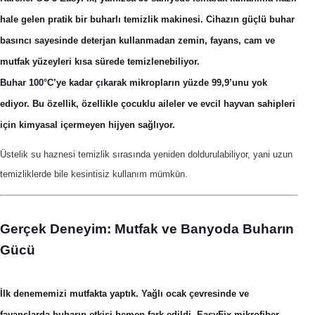
hale gelen pratik bir buharlı temizlik makinesi. Cihazın güçlü buhar
basıncı sayesinde deterjan kullanmadan zemin, fayans, cam ve
mutfak yüzeyleri kısa sürede temizlenebiliyor.
Buhar 100°C’ye kadar çıkarak mikropların yüzde 99,9’unu yok
ediyor. Bu özellik, özellikle çocuklu aileler ve evcil hayvan sahipleri
için kimyasal içermeyen hijyen sağlıyor.
Üstelik su haznesi temizlik sırasında yeniden doldurulabiliyor, yani uzun
temizliklerde bile kesintisiz kullanım mümkün.
Gerçek Deneyim: Mutfak ve Banyoda Buharın
Gücü
İlk denememizi mutfakta yaptık. Yağlı ocak çevresinde ve
fayanslarda buharın etkisi hemen fark edildi. EasyFix mikrofiber