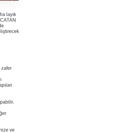
a layık 
k CATAN 
e 
iştirecek 
zafer 
 
apılan 
abilir. 
ğer 
ize ve 