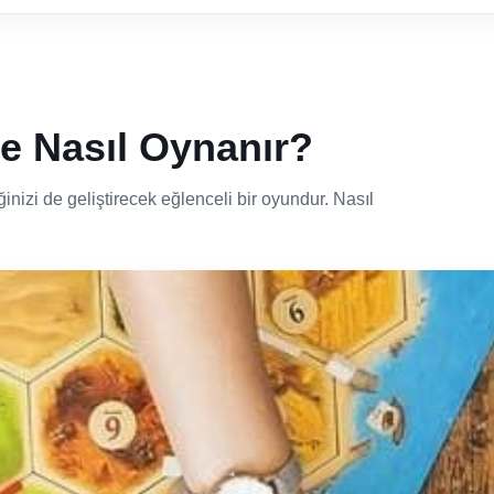
e Nasıl Oynanır?
inizi de geliştirecek eğlenceli bir oyundur. Nasıl