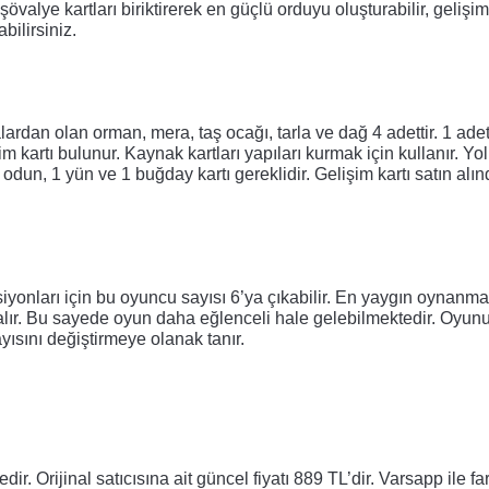
şövalye kartları biriktirerek en güçlü orduyu oluşturabilir, gelişim 
bilirsiniz.
ardan olan orman, mera, taş ocağı, tarla ve dağ 4 adettir. 1 adet 
m kartı bulunur. Kaynak kartları yapıları kurmak için kullanır. Yo
odun, 1 yün ve 1 buğday kartı gereklidir. Gelişim kartı satın alınd
onları için bu oyuncu sayısı 6’ya çıkabilir. En yaygın oynanma 
ğalır. Bu sayede oyun daha eğlenceli hale gelebilmektedir. Oyunu
sını değiştirmeye olanak tanır.
. Orijinal satıcısına ait güncel fiyatı 889 TL’dir. 
Varsapp ile far