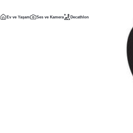
Ev ve Yaşam
Ses ve Kamera
Decathlon