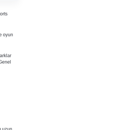
orts
te oyun
arklar
 Genel
ı uzun