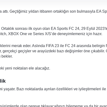
za attı. Geçtiğimiz yıldan itibaren ortaklığın son bulmasıyla EA Sp
 Ortaklık sonrası ilk oyun olan EA Sports FC 24, 29 Eylül 2023'
witch, XBOX One ve Series X/S’de deneyimlemeniz için hazır.
klerini merak eder. Aslında FIFA 23 ile FC 24 arasında belirgin f
, gerçekçi geçişler ve arayüzdeki bazı değişimler öne çıkabilir.
ı bekler.
i yeni noktaları ele alacağız.
lik
aşatır. Bazı noktalarda ayrılan özellikleri ve iyileştirmeleri ile
i sürümlerde olan nereye tıklayacağınızı bilememe ya da bir ayar