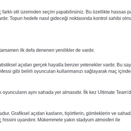
 farklı stil üzerinden seçim yapabilirsiniz. Bu özellikte hassas p
ardır. Topun hedefe nasıl gideceği noktasında kontrol sahibi olma
tamamen ilk defa denenen yenilikler de vardır.
tatistiksel açıdan gerçek hayatla benzer yetenekler vardır. Bu sa
 Messi gibi belirli oyuncuları kullanmanızı sağlayarak maç içinde
ek oyuncuların aynı sahada yer almasıdır. İlk kez Ultimate Team'
dur. Grafiksel açıdan kasların, tişörtlerin, gömleklerin ve sahad
aç hissini uyandırır. Mükemmele yakın stadyum atmosferi ile