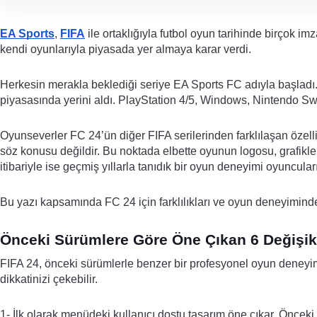
EA Sports
,
FIFA
ile ortaklığıyla futbol oyun tarihinde birçok im
kendi oyunlarıyla piyasada yer almaya karar verdi.
Herkesin merakla beklediği seriye EA Sports FC adıyla başladı.
piyasasında yerini aldı. PlayStation 4/5, Windows, Nintendo S
Oyunseverler FC 24’ün diğer FIFA serilerinden farklılaşan özelli
söz konusu değildir. Bu noktada elbette oyunun logosu, grafikler
itibariyle ise geçmiş yıllarla tanıdık bir oyun deneyimi oyuncular
Bu yazı kapsamında FC 24 için farklılıkları ve oyun deneyimindek
Önceki Sürümlere Göre Öne Çıkan 6 Değişik
FIFA 24, önceki sürümlerle benzer bir profesyonel oyun deneyimi y
dikkatinizi çekebilir.
1- İlk olarak menüdeki kullanıcı dostu tasarım öne çıkar. Öncek