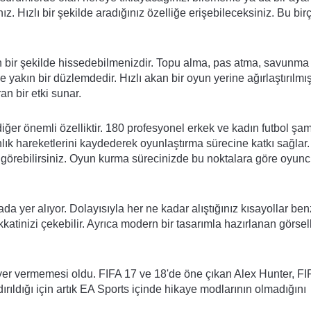
 Hızlı bir şekilde aradığınız özelliğe erişebileceksiniz. Bu bir
oğun bir şekilde hissedebilmenizdir. Topu alma, pas atma, savunm
 yakın bir düzlemdedir. Hızlı akan bir oyun yerine ağırlaştırılmı
an bir etki sunar.
ğer önemli özelliktir. 180 profesyonel erkek ve kadın futbol şa
 anlık hareketlerini kaydederek oyunlaştırma sürecine katkı sağlar
 görebilirsiniz. Oyun kurma sürecinizde bu noktalara göre oyun
da yer alıyor. Dolayısıyla her ne kadar alıştığınız kısayollar ben
katinizi çekebilir. Ayrıca modern bir tasarımla hazırlanan görsell
k yer vermemesi oldu. FIFA 17 ve 18'de öne çıkan Alex Hunter, FI
ırıldığı için artık EA Sports içinde hikaye modlarının olmadığını