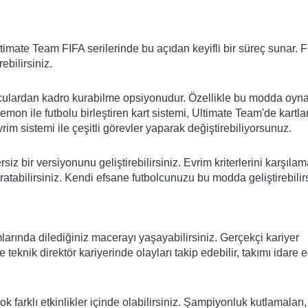
imate Team FIFA serilerinde bu açıdan keyifli bir süreç sunar. 
ebilirsiniz.
bolculardan kadro kurabilme opsiyonudur. Özellikle bu modda oy
mon ile futbolu birleştiren kart sistemi, Ultimate Team'de kartlar
rim sistemi ile çeşitli görevler yaparak değiştirebiliyorsunuz.
z bir versiyonunu geliştirebilirsiniz. Evrim kriterlerini karşılam
abilirsiniz. Kendi efsane futbolcunuzu bu modda geliştirebilirs
arında dilediğiniz macerayı yaşayabilirsiniz. Gerçekçi kariyer
 teknik direktör kariyerinde olayları takip edebilir, takımı idare e
k farklı etkinlikler içinde olabilirsiniz. Şampiyonluk kutlamaları