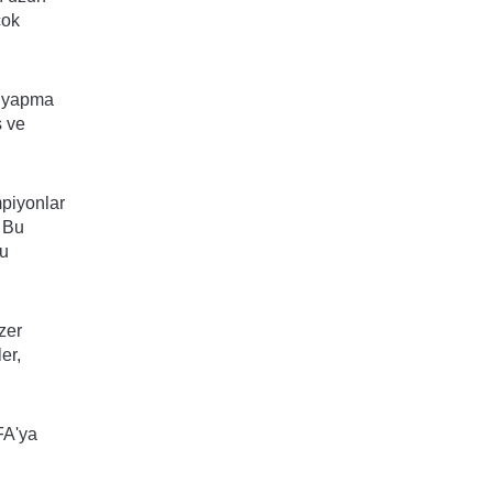
çok
a yapma
ş ve
mpiyonlar
. Bu
cu
zer
er,
FA'ya