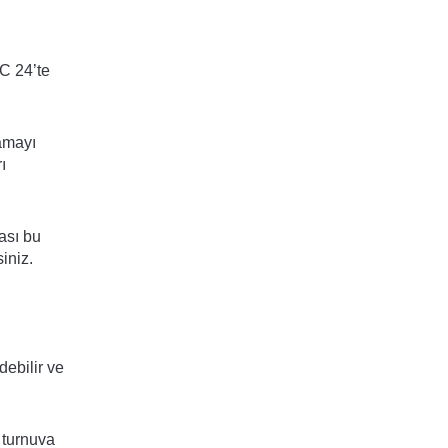
FC 24’te
namayı
ı
ası bu
iniz.
debilir ve
, turnuva