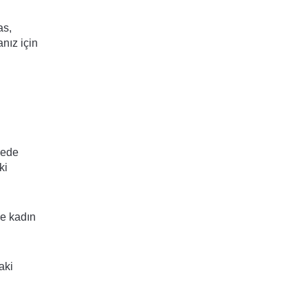
as,
nız için
yede
ki
de kadın
aki