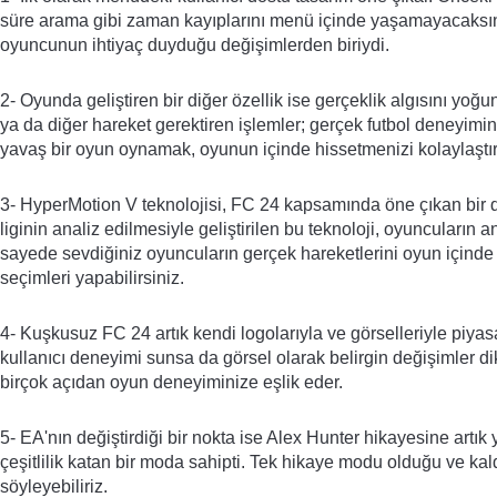
süre arama gibi zaman kayıplarını menü içinde yaşamayacaksınız.
oyuncunun ihtiyaç duyduğu değişimlerden biriydi.
2- Oyunda geliştiren bir diğer özellik ise gerçeklik algısını y
ya da diğer hareket gerektiren işlemler; gerçek futbol deneyimine
yavaş bir oyun oynamak, oyunun içinde hissetmenizi kolaylaştır
3- HyperMotion V teknolojisi, FC 24 kapsamında öne çıkan bir di
liginin analiz edilmesiyle geliştirilen bu teknoloji, oyuncuların
sayede sevdiğiniz oyuncuların gerçek hareketlerini oyun içinde
seçimleri yapabilirsiniz.
4- Kuşkusuz FC 24 artık kendi logolarıyla ve görselleriyle piyasa
kullanıcı deneyimi sunsa da görsel olarak belirgin değişimler dik
birçok açıdan oyun deneyiminize eşlik eder.
5- EA'nın değiştirdiği bir nokta ise Alex Hunter hikayesine artı
çeşitlilik katan bir moda sahipti. Tek hikaye modu olduğu ve kald
söyleyebiliriz.