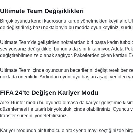
Ultimate Team Değişiklikleri
Birçok oyuncu kendi kadrosunu kurup yönetmekten keyif alır. Ult
de değiştirilmiş bazı noktalarıyla bu modda oyun keyfinizi sürdür
Ultimate Team'de geliştirilen noktalardan biri başta kadın fut
seviyorsanız değişiklikler bununla da sınırlı kalmıyor. Adeta Poke
değiştirebilmenize olanak sağlıyor. Paketlerden çıkan kartları Ev
Ultimate Team içinde oyuncunun becerilerini değiştirerek benzersi
noktada önemlidir. Ardından oyuncuyu baştan aşağı yeniden yarat
FIFA 24’te Değişen Kariyer Modu
Alex Hunter modu bu oyunda olmasa da kariyer geliştirme kısıml
düzenlemesi ile tutarlı bir yolculuk içinde olabilirsiniz. Oyuncu ve
transfer sürecini yönetebilirsiniz.
Kariyer modunda bir futbolcu olarak yer almayı seçtiğinizde birço