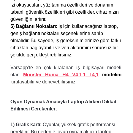
izi okuyucuları, yüz tanıma özellikleri ve donanım 
tabanlı güvenlik özellikleri gibi özellikler, cihazınızın 
güvenliğini artırır.
5) Bağlantı Noktaları:
 İş için kullanacağınız laptop, 
geniş bağlantı noktaları seçeneklerine sahip 
olmalıdır. Bu sayede, iş gereksinimlerinize göre farklı 
cihazları bağlayabilir ve veri aktarımını sorunsuz bir 
şekilde gerçekleştirebilirsiniz.
Varsapp’te en çok kiralanan iş bilgisayarı modeli 
olan
Monster Huma H4 V4.1.1 14,1
modelini 
kiralayabilir ve deneyebilirsiniz. 
Oyun Oynamak Amacıyla Laptop Alırken Dikkat 
Edilmesi Gerekenler:
1) Grafik kartı:
 Oyunlar, yüksek grafik performansı 
gerektirir. Bu nedenle, oyun oynamak için laptop 