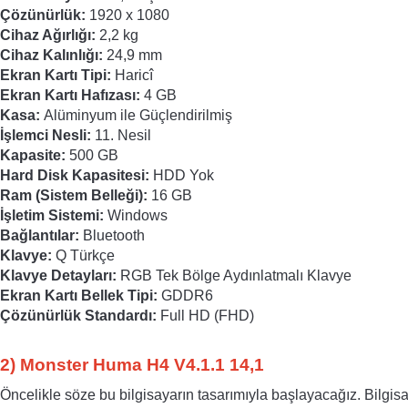
Çözünürlük: 
1920 x 1080
Cihaz Ağırlığı:
 2,2 kg
Cihaz Kalınlığı: 
24,9 mm
Ekran Kartı Tipi:
 Haricî
Ekran Kartı Hafızası:
 4 GB
Kasa: 
Alüminyum ile Güçlendirilmiş
İşlemci Nesli:
 11. Nesil
Kapasite: 
500 GB
Hard Disk Kapasitesi: 
HDD Yok
Ram (Sistem Belleği):
 16 GB
İşletim Sistemi:
 Windows
Bağlantılar: 
Bluetooth
Klavye: 
Q Türkçe
Klavye Detayları:
 RGB Tek Bölge Aydınlatmalı Klavye
Ekran Kartı Bellek Tipi: 
GDDR6
Çözünürlük Standardı: 
Full HD (FHD)
2) 
Monster Huma H4 V4.1.1 14,1
Öncelikle söze bu bilgisayarın tasarımıyla başlayacağız. Bilgis