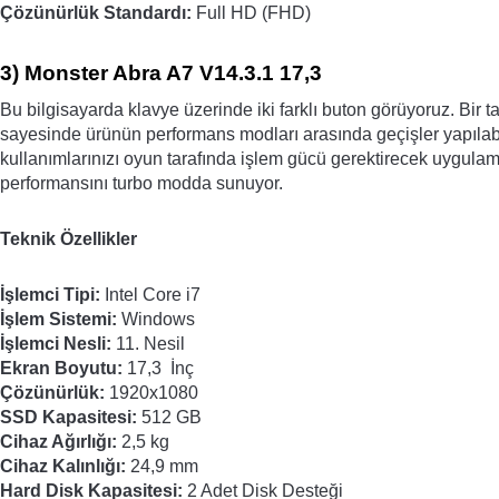
Çözünürlük Standardı: 
Full HD (FHD)
3) 
Monster Abra A7 V14.3.1 17,3
Bu bilgisayarda klavye üzerinde iki farklı buton görüyoruz. Bir
sayesinde ürünün performans modları arasında geçişler yapılabil
kullanımlarınızı oyun tarafında işlem gücü gerektirecek uygul
performansını turbo modda sunuyor. 
Teknik Özellikler
İşlemci Tipi:
 Intel Core i7
İşlem Sistemi: 
Windows
İşlemci Nesli: 
11. Nesil
Ekran Boyutu: 
17,3  İnç
Çözünürlük:
 1920x1080
SSD Kapasitesi:
 512 GB
Cihaz Ağırlığı:
 2,5 kg
Cihaz Kalınlığı:
 24,9 mm
Hard Disk Kapasitesi:
 2 Adet Disk Desteği