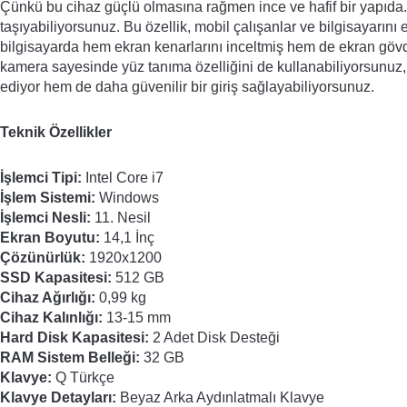
Çünkü bu cihaz güçlü olmasına rağmen ince ve hafif bir yapıda. 
taşıyabiliyorsunuz. Bu özellik, mobil çalışanlar ve bilgisayarını e
bilgisayarda hem ekran kenarlarını inceltmiş hem de ekran gövde 
kamera sayesinde yüz tanıma özelliğini de kullanabiliyorsunuz,
ediyor hem de daha güvenilir bir giriş sağlayabiliyorsunuz.
Teknik Özellikler
İşlemci Tipi: 
Intel Core i7
İşlem Sistemi:
 Windows
İşlemci Nesli:
 11. Nesil
Ekran Boyutu: 
14,1 İnç
Çözünürlük: 
1920x1200
SSD Kapasitesi:
 512 GB
Cihaz Ağırlığı:
 0,99 kg
Cihaz Kalınlığı: 
13-15 mm
Hard Disk Kapasitesi: 
2 Adet Disk Desteği
RAM Sistem Belleği:
 32 GB
Klavye:
 Q Türkçe
Klavye Detayları:
 Beyaz Arka Aydınlatmalı Klavye