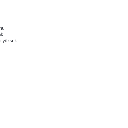
nu 
k 
n yüksek 