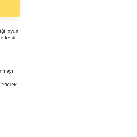
ği, oyun 
erledik. 
nmayı 
 ederek 