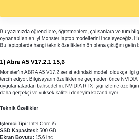
Bu yazımızda öğrencilere, öğretmenlere, çalışanlara ve tüm bilgis
oynanabilen en iyi Monster laptop modellerini inceleyeceğiz. Her b
Bu laptoplarda hangi teknik özelliklerin ön plana çıktığını gelin b
1) 
Abra A5 V17.2.1 15,6
Monster’ın ABRA A5 V17.2 serisi adındaki modeli oldukça ilgi gö
tercih ediyor. Bilgisayarın özelliklerine geçmeden önce NVIDIA
uygulamalardan bahsedelim. NVIDIA RTX ışığı izleme özelliğini b
daha gerçekçi ve yüksek kaliteli deneyim kazandırıyor. 
Teknik Özellikler
İşlemci Tipi:
 Intel Core i5
SSD Kapasitesi: 
500 GB
Ekran Boyutu:
 15,6 inç