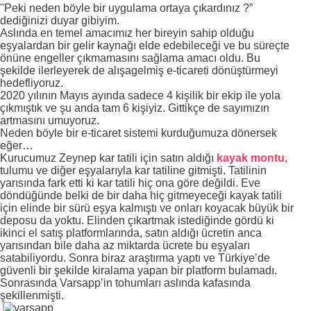
"Peki neden böyle bir uygulama ortaya çıkardınız ?”
dediğinizi duyar gibiyim.
Aslında en temel amacımız her bireyin sahip olduğu
eşyalardan bir gelir kaynağı elde edebileceği ve bu süreçte
önüne engeller çıkmamasını sağlama amacı oldu. Bu
şekilde ilerleyerek de alışagelmiş e-ticareti dönüştürmeyi
hedefliyoruz.
2020 yılının Mayıs ayında sadece 4 kişilik bir ekip ile yola
çıkmıştık ve şu anda tam 6 kişiyiz. Gittikçe de sayımızın
artmasını umuyoruz.
Neden böyle bir e-ticaret sistemi kurduğumuza dönersek
eğer…
Kurucumuz Zeynep kar tatili için satın aldığı
kayak montu
,
tulumu ve diğer eşyalarıyla kar tatiline gitmişti. Tatilinin
yarısında fark etti ki kar tatili hiç ona göre değildi. Eve
döndüğünde belki de bir daha hiç gitmeyeceği kayak tatili
için elinde bir sürü eşya kalmıştı ve onları koyacak büyük bir
deposu da yoktu. Elinden çıkartmak istediğinde gördü ki
ikinci el satış platformlarında, satın aldığı ücretin anca
yarısından bile daha az miktarda ücrete bu eşyaları
satabiliyordu. Sonra biraz araştırma yaptı ve Türkiye’de
güvenli bir şekilde kiralama yapan bir platform bulamadı.
Sonrasında Varsapp’in tohumları aslında kafasında
şekillenmişti.