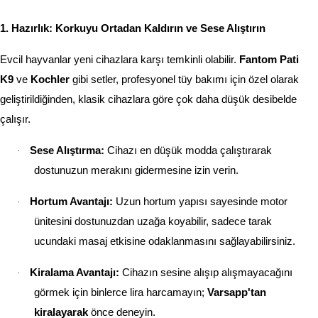
1. Hazırlık: Korkuyu Ortadan Kaldırın ve Sese Alıştırın
Evcil hayvanlar yeni cihazlara karşı temkinli olabilir.
Fantom Pati
K9
ve
Kochler
gibi setler, profesyonel tüy bakımı için özel olarak
geliştirildiğinden, klasik cihazlara göre çok daha düşük desibelde
çalışır.
Sese Alıştırma:
Cihazı en düşük modda çalıştırarak
·
dostunuzun merakını gidermesine izin verin.
Hortum Avantajı:
Uzun hortum yapısı sayesinde motor
·
ünitesini dostunuzdan uzağa koyabilir, sadece tarak
ucundaki masaj etkisine odaklanmasını sağlayabilirsiniz.
Kiralama Avantajı:
Cihazın sesine alışıp alışmayacağını
·
görmek için binlerce lira harcamayın;
Varsapp'tan
kiralayarak
önce deneyin.