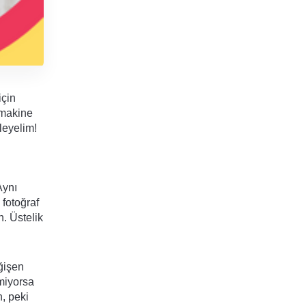
çin 
makine 
leyelim!
ynı 
fotoğraf 
 Üstelik 
işen 
miyorsa 
 peki 