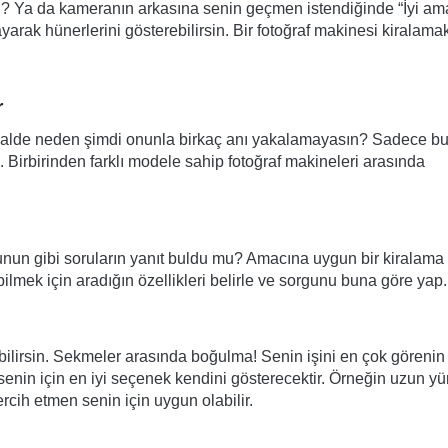
? Ya da kameranın arkasına senin geçmen istendiğinde “İyi am
arak hünerlerini gösterebilirsin. Bir fotoğraf makinesi kiralama
r
 halde neden şimdi onunla birkaç anı yakalamayasın? Sadece bu
. Birbirinden farklı modele sahip fotoğraf makineleri arasında 
bunun gibi soruların yanıt buldu mu? Amacına uygun bir kiralama 
lmek için aradığın özellikleri belirle ve sorgunu buna göre yap.
ilirsin. Sekmeler arasında boğulma! Senin işini en çok görenin 
enin için en iyi seçenek kendini gösterecektir. Örneğin uzun yü
ercih etmen senin için uygun olabilir.