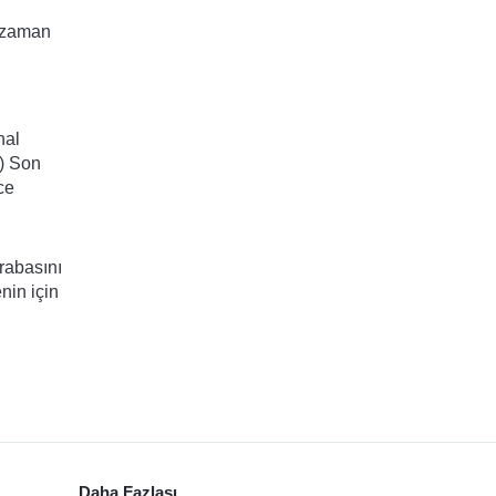
 zaman 
al 
) Son 
e 
rabasını 
in için 
Daha Fazlası