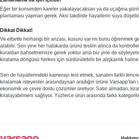
Eğer bir konserden kareler yakalayacaksan ya da uçağına gün
planlaması yapman gerek. Aksi takdirde hayallerin suya düşebil
Dikkat Dikkat!
Ve elbette herhangi bir arızası, kusuru var mı bunu öğrenmek ger
alabilir. Sen yine her halükarda ürünü teslim alınca da kontrolle
kuraldan bahsetmemize gerek yoktur ama biz yine de söyleyelim: 
kiralama döngüsü herkes için sürdürülebilir bir alışkanlık haline 
Sen de hayallerindeki kamerayı test etmek, sanatını farklı tencer
kiralamak isteyenler arasındaysan aradığın ürüne Varsapp’tan ulaş
ekonomik ve çevre dostu çözümler üretiyor. Satın almadan, kirala
kiralayabilmeni sağlıyor. Yüzlerce ürün arasında farklı kategori
Hakkımı