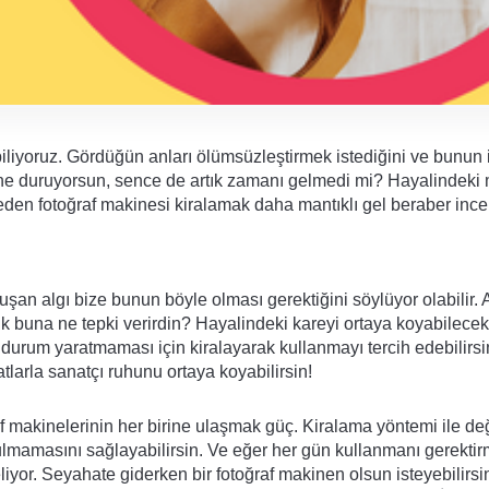
iliyoruz. Gördüğün anları ölümsüzleştirmek istediğini ve bunun i
 ne duruyorsun, sence de artık zamanı gelmedi mi? Hayalindeki 
den fotoğraf makinesi kiralamak daha mantıklı gel beraber ince
şan algı bize bunun böyle olması gerektiğini söylüyor olabilir. A
 buna ne tepki verirdin? Hayalindeki kareyi ortaya koyabilecek 
rum yaratmaması için kiralayarak kullanmayı tercih edebilirsin.
tlarla sanatçı ruhunu ortaya koyabilirsin!
f makinelerinin her birine ulaşmak güç. Kiralama yöntemi ile değ
tulmamasını sağlayabilirsin. Ve eğer her gün kullanmanı gerektir
or. Seyahate giderken bir fotoğraf makinen olsun isteyebilirsin,