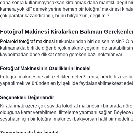
daha sonra kullanmayacaksan kiralamak daha mantıklı değil mi
kamera yok ki!” demek yerine hemen bir fotoğraf makinesi kiralay
çok paralar kazandırabilir, bunu biliyorsun, değil mi? 
Fotoğraf Makinesi Kiralarken Bakman Gerekenle
Polaroid fotoğraf makinesi
 tutkunlarından biri de sen misin? O
kalmamakla birlikte diğer birçok makine çeşidini de aratabilirsin
kaybolmadan önce dikkat etmen gereken bazı noktalar var:
Fotoğraf Makinesinin Özelliklerini İncele!
Fotoğraf makinesine ait özellikleri neler? Lensi, perde hızı ve 
yapabilmek ve üründen en iyi şekilde faydalanabilmek/test edebi
Seçenekleri Değerlendir
Kiralanmak üzere çok sayıda fotoğraf makinesini bir arada göreb
olduğuna karar verebilmen, filtreleme yapmanı sağlar. Böylece s
seyahatin için bir fotoğraf makinesi bakıyorsan hafif bir modeli t
Zamanlama da İşin İçinde!