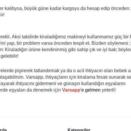
ler kaldıysa, büyük güne kadar kargoyu da hesap edip önceden
ir!
ekli. Aksi takdirde kiraladığımız makineyi kullanmamız güç bir h
rini yap, bir problem varsa önceden tespit et. Bizden söylemesi :
Kiraladığın ürüne kendininmiş gibi sahip çık ve iyi bak; böylec
gelebilir!
elerde pişirerek tatlandırmak ya da o acil ihtiyacın olan bebek a
abilirsin. Varsapp, ihtiyaçların için kiralama fırsatı sunarak sen
yarak ihtiyacını gidermeni ve günaşırı kullandığın eşyalarını 
lerde eşyaları da denemek için 
Varsapp
'e gelmen
 yeterli!
zda
Kategoriler