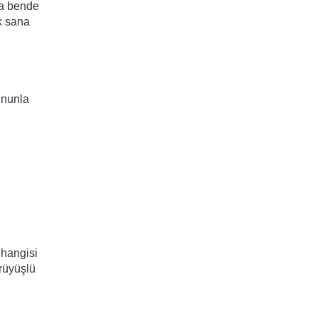
a bende 
k sana 
nunla 
hangisi 
rüyüşlü 