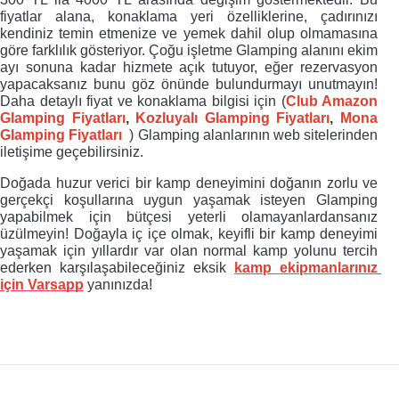
fiyatlar alana, konaklama yeri özelliklerine, çadırınızı 
kendiniz temin etmenize ve yemek dahil olup olmamasına 
göre farklılık gösteriyor. Çoğu işletme Glamping alanını ekim 
ayı sonuna kadar hizmete açık tutuyor, eğer rezervasyon 
yapacaksanız bunu göz önünde bulundurmayı unutmayın! 
Daha detaylı fiyat ve konaklama bilgisi için (
Club Amazon 
Glamping Fiyatları
, 
Kozluyalı Glamping Fiyatları
, 
Mona
Glamping Fiyatları
 ) Glamping 
alanlarının web sitelerinden 
iletişime geçebilirsiniz. 
Doğada huzur verici bir kamp deneyimini doğanın zorlu ve 
gerçekçi koşullarına uygun yaşamak isteyen Glamping 
yapabilmek için bütçesi yeterli olamayanlardansanız 
üzülmeyin! Doğayla iç içe olmak, keyifli bir kamp deneyimi 
yaşamak için yıllardır var olan normal kamp yolunu tercih 
ederken karşılaşabileceğiniz eksik 
kamp ekipmanlarınız 
için 
Varsapp
yanınızda!