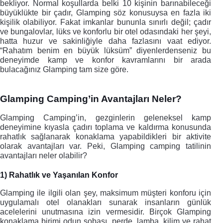
bekliyor. Normal koşullarda belki 10 kişinin barınabileceği 
büyüklükte bir çadır, Glamping söz konusuysa en fazla iki 
kişilik olabiliyor. Fakat imkanlar bununla sınırlı değil; çadır 
ve bungalovlar, lüks ve konforlu bir otel odasındaki her şeyi, 
hatta huzur ve sakinliğiyle daha fazlasını vaat ediyor. 
“Rahatım benim en büyük lüksüm” diyenlerdenseniz bu 
deneyimde kamp ve konfor kavramlarını bir arada 
bulacağınız Glamping tam size göre.
Glamping Camping’in Avantajları Neler?
Glamping Camping’in, gezginlerin geleneksel kamp 
deneyimine kıyasla çadırı toplama ve kaldırma konusunda 
rahatlık sağlanarak konaklama yapabildikleri bir aktivite 
olarak avantajları var. Peki, Glamping camping tatilinin 
avantajları neler olabilir? 
1) Rahatlık ve Yaşanılan Konfor
Glamping ile ilgili olan şey, maksimum müşteri konforu için 
uygulamalı otel olanakları sunarak insanların günlük 
acelelerini unutmasına izin vermesidir. Birçok Glamping 
konaklama birimi odun sobası, perde, lamba, kilim ve rahat 