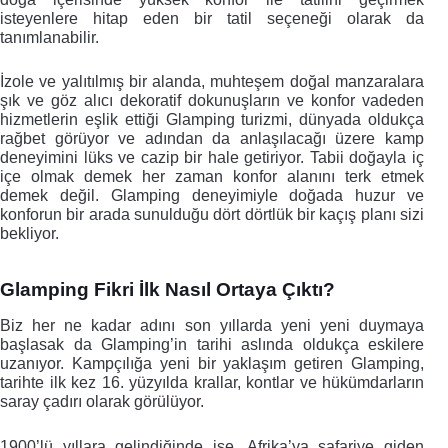
isteyenlere hitap eden bir tatil seçeneği olarak da 
tanımlanabilir. 
İzole ve yalıtılmış bir alanda, muhteşem doğal manzaralara 
şık ve göz alıcı dekoratif dokunuşların ve konfor vadeden 
hizmetlerin eşlik ettiği Glamping turizmi, dünyada oldukça 
rağbet görüyor ve adından da anlaşılacağı üzere kamp 
deneyimini lüks ve cazip bir hale getiriyor. Tabii doğayla iç 
içe olmak demek her zaman konfor alanını terk etmek 
demek değil. Glamping deneyimiyle doğada huzur ve 
konforun bir arada sunulduğu dört dörtlük bir kaçış planı sizi 
bekliyor.
Glamping Fikri İlk Nasıl Ortaya Çıktı?
Biz her ne kadar adını son yıllarda yeni yeni duymaya 
başlasak da Glamping’in tarihi aslında oldukça eskilere 
uzanıyor. Kampçılığa yeni bir yaklaşım getiren Glamping, 
tarihte ilk kez 16. yüzyılda krallar, kontlar ve hükümdarların 
saray çadırı olarak görülüyor. 
1900’lü yıllara gelindiğinde ise, Afrika’ya safariye giden 