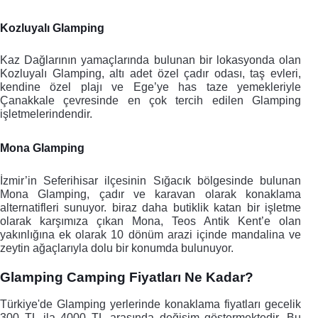
Kozluyalı Glamping
Kaz Dağlarının yamaçlarında bulunan bir lokasyonda olan 
Kozluyalı Glamping, altı adet özel çadır odası, taş evleri, 
kendine özel plajı ve Ege’ye has taze yemekleriyle 
Çanakkale çevresinde en çok tercih edilen Glamping 
işletmelerindendir. 
Mona Glamping
İzmir’in Seferihisar ilçesinin Sığacık bölgesinde bulunan 
Mona Glamping, çadır ve karavan olarak konaklama 
alternatifleri sunuyor. biraz daha butiklik katan bir işletme 
olarak karşımıza çıkan Mona, Teos Antik Kent’e olan 
yakınlığına ek olarak 10 dönüm arazi içinde mandalina ve 
zeytin ağaçlarıyla dolu bir konumda bulunuyor. 
Glamping Camping Fiyatları Ne Kadar?
Türkiye'de Glamping yerlerinde konaklama fiyatları 
gecelik 
300 TL ila 4000 TL arasında değişim göstermektedir. Bu 