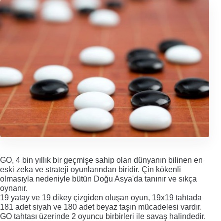
GO, 4 bin yıllık bir geçmişe sahip olan dünyanın bilinen en 
eski zeka ve strateji oyunlarından biridir.
Çin kökenli 
olmasıyla nedeniyle bütün Doğu Asya'da tanınır ve sıkça 
oynanır.
19 yatay ve 19 dikey çizgiden oluşan oyun, 19x19 tahtada 
181 adet siyah ve 180 adet beyaz taşın mücadelesi vardır. 
GO tahtası üzerinde 2 oyuncu birbirleri ile savaş halindedir. 