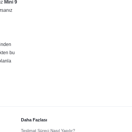
ız
Mini 9
rsanız
rinden
ekten bu
olanla
Daha Fazlası
Teslimat Süreci Nasıl Yapılır?