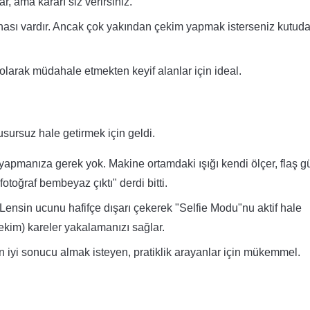
r, ama kararı siz verirsiniz.
nası vardır. Ancak çok yakından çekim yapmak isterseniz kutud
arak müdahale etmekten keyif alanlar için ideal.
sursuz hale getirmek için geldi.
ı yapmanıza gerek yok. Makine ortamdaki ışığı kendi ölçer, flaş 
otoğraf bembeyaz çıktı" derdi bitti.
Lensin ucunu hafifçe dışarı çekerek "Selfie Modu"nu aktif hale
ekim) kareler yakalamanızı sağlar.
 iyi sonucu almak isteyen, pratiklik arayanlar için mükemmel.