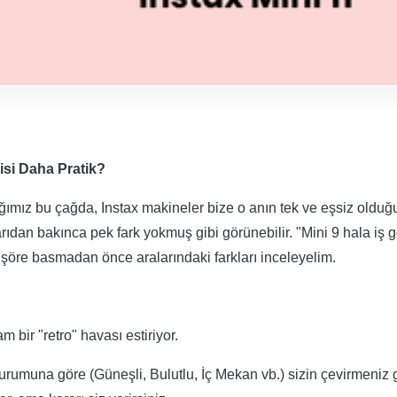
isi Daha Pratik?
ığımız bu çağda, Instax makineler bize o anın tek ve eşsiz oldu
arıdan bakınca pek fark yokmuş gibi görünebilir. "Mini 9 hala iş g
anşöre basmadan önce aralarındaki farkları inceleyelim.
m bir "retro" havası estiriyor.
durumuna göre (Güneşli, Bulutlu, İç Mekan vb.) sizin çevirmeniz g