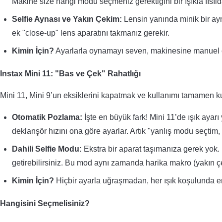
Makine size hangi modu seçmeniz gerektiğini bir ışıkla fısılda
Selfie Aynası ve Yakın Çekim:
Lensin yanında minik bir ay
ek "close-up" lens aparatını takmanız gerekir.
Kimin İçin?
Ayarlarla oynamayı seven, makinesine manuel ol
Instax Mini 11: "Bas ve Çek" Rahatlığı
Mini 11, Mini 9’un eksiklerini kapatmak ve kullanımı tamamen ku
Otomatik Pozlama:
İşte en büyük fark! Mini 11’de ışık ayar
deklanşör hızını ona göre ayarlar. Artık "yanlış modu seçtim, f
Dahili Selfie Modu:
Ekstra bir aparat taşımanıza gerek yok. 
getirebilirsiniz. Bu mod aynı zamanda harika makro (yakın ç
Kimin İçin?
Hiçbir ayarla uğraşmadan, her ışık koşulunda en
Hangisini Seçmelisiniz?