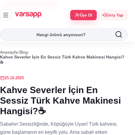
Eşya Kiralama Uygulaması
Üye Ol
Giriş Yap
Anasayfa
-
Blog
-
Kahve Severler İçin En Sessiz Türk Kahve Makinesi Hangisi?
☕️
25.10.2025
Kahve Severler İçin En
Sessiz Türk Kahve Makinesi
Hangisi?☕️
Sabahın Sessizliğinde, Köpüğüyle Uyan! Türk kahvesi,
güne başlamanın en keyifli yolu. Ama sabah erken