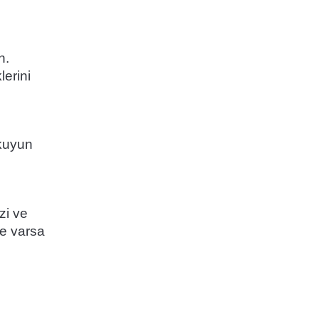
n.
erini
okuyun
zi ve
ve varsa