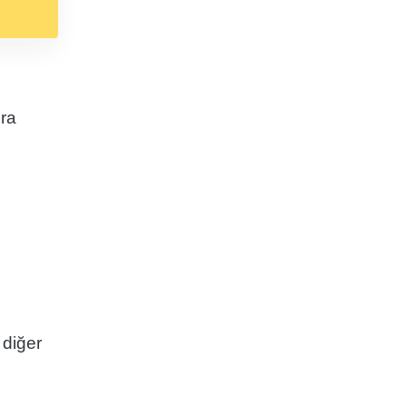
era
 diğer