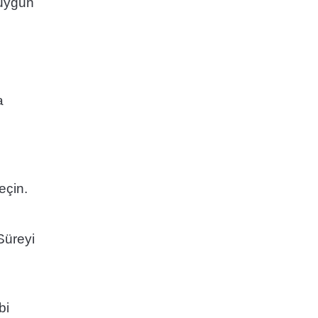
 uygun
a
eçin.
Süreyi
bi