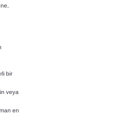
üne,
n
i bir
nin veya
zaman en