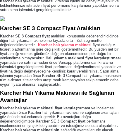
Karcher halı yıkama makinesi
kiralama işlemi ile deneyimleyebilir ve
beklentilerinize istinaden fiyat performans karşılaması yaptıktan sonra
satın alma işleminizi gerçekleştirebilirsiniz.
Karcher SE 3 Compact Fiyat Aralıkları
Karcher SE 3 Compact fiyat
aralıkları konusunda değerlendirildiğinde
diğer halı yıkama makinelerine kıyasla orta – üst segmentte
değerlendirilmektedir.
Karcher halı yıkama makinesi
fiyat aralığı e-
ticaret platformlarına göre değişiklik göstermektedir. Bu yüzden net bir
fiyat aralığı vermek günümüz değişen ekonomisinde pek doğru bir
yönlendirme olmayacaktır.
Halı yıkama makinesi fiyat karşılaştırması
yapmadan ve satın almadan önce Varsapp platformundan kiralama
işleminizi gerçekleştirerek fiyat performans değerlendirmesi yapabilir ve
fiyatına değip değmeyeceğine kendiniz karar verebilirsiniz. Satın alma
işlemini yapmadan önce Karcher SE 3 Compact halı yıkama makinesini
tüm e-ticaret sitelerinden araştırarak kampanyaları takip etmeniz daha
uygun fiyata almanızı sağlayacaktır.
Karcher Halı Yıkama Makinesi ile Sağlanan
Avantajlar
Karcher halı yıkama makinesi
fiyat karşılaştırması
ve incelemesi
yapmadan önce Kacrher halı yıkama makinesi ile sağlanan avantajları
göz önünde bulundurmak gerekir. Bu avantajları doğru
değerlendirdiğimizde
Karcher SE 3 Compact fiyat
performans
incelemesini en iyi şekilde yapabilir ve istediğimiz sonuca ulaşabiliriz
.
Karcher halı yıkama makinesinin
sağladığı avantajları ele alacak