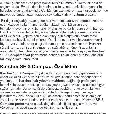
olursak şüphesiz evde profesyonel temizlik imkanını kolay bir şekilde
sağlamasıdır. Evinde derinlemesine profesyonel temizlik isteyenler için
bu detay oldukça önemlidir. Çünkü hem zahmeti en aza indirecek hem de
maliyet açısından uzun vadede çok daha karlı bir yatırım olacaktır.
Bir diğer sağladığı avantaj ise halı ve koltuklarınızın ömrünü uzatarak
uzun vadede kullanmanızı sağlamaktadır. Çünkü uzun süre
temizlenmeyen kirler kalıcı izler bırakır ve bu da bir süre sonra halı ve
koltuklarınızı yenileme ihtiyacı oluşturacaktır. Halı yıkama makinesi
özellikle alerjik yapıya sahip olan bireylerin alerjenlerin azaltılması
konusunda büyük etkisi bulunur. Özellikle evde evcil hayvanınız var ise
tüye, toza ve kıla karşı alerjik durumunu en aza indirecektir. Evinizin
sürekli temiz ve hijyenik olması da sağladığı en önemli avantajlar
arasındadır. Tek cihazla çok yönlü kullanım avantajı sağlayan
Karcher
SE 3 Compact fiyat
performans dengesi ile kullanıcıların beklentilerini
fazlasıyla karşılamaktadır.
Karcher SE 3 Compact Özellikleri
Karcher SE 3 Compact fiyat
performans incelemesi yapabilmek için
öncelikle özelliklerini iyi bilmeli ve bu özelliklerine göre değerlendirme
yapılmalıdır.
Karcher halı yıkama makinesi
sağladığı profesyonel
temizlik ile evdeki temizliği üst seviyeye çıkararak derinlemesine hijyen
sağlamaktadır. Bu temizliği de şüphesiz püskürtme ve ekstraksiyon
sistemi sayesinde gerçekleştirmektedir. Deterjanlı suyu yüzeye
püskürterek aynı anda kirli suyu da emerek derinlemesine işlemiş en
zorlu kirlerle bile mücadele ederek etkili sonuçlar sunar.
Karcher SE 3
Compact performans
olarak değerlendirildiğinde güçlü motoru ve
yüksek emiş gücü sayesinde etkili bir temizlik sunar.