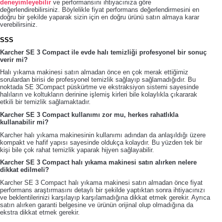
deneyimleyebilir
ve performansını ihtiyacınıza göre
değerlendirebilirsiniz. Böylelikle fiyat performans değerlendirmesini en
doğru bir şekilde yaparak sizin için en doğru ürünü satın almaya karar
verebilirsiniz.
SSS
Karcher SE 3 Compact ile evde halı temizliği profesyonel bir sonuç
verir mi?
Halı yıkama makinesi satın almadan önce en çok merak ettiğimiz
sorulardan birisi de profesyonel temizlik sağlayıp sağlamadığıdır. Bu
noktada SE 3Compact püskürtme ve ekstraksiyon sistemi sayesinde
halıların ve koltukların derinine işlemiş kirleri bile kolaylıkla çıkararak
etkili bir temizlik sağlamaktadır.
Karcher SE 3 Compact kullanımı zor mu, herkes rahatlıkla
kullanabilir mi?
Karcher halı yıkama makinesinin kullanımı adından da anlaşıldığı üzere
kompakt ve hafif yapısı sayesinde oldukça kolaydır. Bu yüzden tek bir
kişi bile çok rahat temizlik yaparak hijyen sağlayabilir.
Karcher SE 3 Compact halı yıkama makinesi satın alırken nelere
dikkat edilmeli?
Karcher SE 3 Compact halı yıkama makinesi satın almadan önce fiyat
performans araştırmasını detaylı bir şekilde yaptıktan sonra ihtiyacınızı
ve beklentilerinizi karşılayıp karşılamadığına dikkat etmek gerekir. Ayrıca
satın alırken garanti belgesine ve ürünün orijinal olup olmadığına da
ekstra dikkat etmek gerekir.