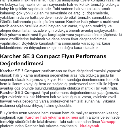
Halı yıkama makinesinin adından da anlaşıldığı üzere kompakt tasarımı
ve kolayca taşınabilir olması sayesinde halı ve koltuk temizliği oldukça
kolay bir şekilde yapılmaktadır. Tabi sadece halı ve koltukla sınırlı
kalmayıp çok yönlü kullanımı sayesinde de araç içi döşemelerde,
yataklarınızda ve hatta perdelerinizde de etkili temizlik sunmaktadır.
Günlük kullanımda pratik çözüm sunan
Karcher halı yıkama makinesi
tercih ederken özellikle evcil hayvanınız varsa, tüylerin temizliği ve
alerjen durumlarla mücadele için oldukça önemli avantaj sağlayacaktır.
Halı yıkama makinesi fiyat karşılaştırması
yapmadan önce şüphesiz ki
önce özelliklerine bakılmalı ve daha sonra fiyat değerlendirilmesi
yapılmalıdır. Böylelikle karşılaştırma sonucunda varacağınız karar
beklentileriniz ve ihtiyaçlarınız için en doğru karar olacaktır.
Karcher SE 3 Compact Fiyat Performans
Değerlendirmesi
Karcher SE 3 Compact performans
ve fiyat değerlendirmesini yapacak
olursak halı yıkama makinesi seçenekleri arasında oldukça güçlü bir
seçenek olarak karşımıza çıkıyor. Hem sunduğu derinlemesine temizlik
hem kullanım kolaylığı hem de sağladığı profesyonel temizlik ile hijyen
avantajı göz önünde bulundurulduğunda oldukça mantıklı bir yatırımdır.
Karcher SE 3 Compact fiyat
performans değerlendirmesi yaptığımızda
eğer evinizde sık sık kirlenen halı ve koltuğunuz varsa, evinizde evcil
hayvan veya bebeğiniz varsa profesyonel temizlik sunan halı yıkama
makinesi şüphesiz ihtiyaç haline gelecektir.
Bu yüzden uzun vadede hem zaman hem de maliyet açısından kazanç
sağlamak için
Karcher halı yıkama makinesi
satın alabilir ve evinizde
temizliği sürdürülebilir kılabilirsiniz. Tabi satın almadan önce
Varsapp
platformundan Karcher halı yıkama makinesini
kiralayarak