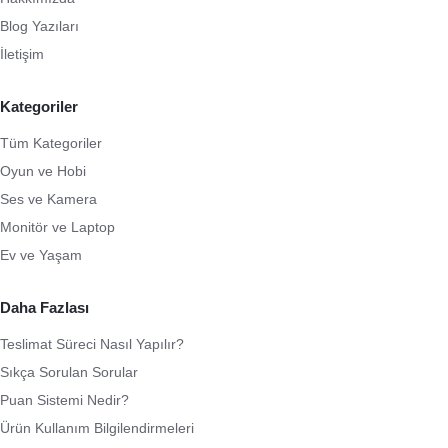
Blog Yazıları
İletişim
Kategoriler
Tüm Kategoriler
Oyun ve Hobi
Ses ve Kamera
Monitör ve Laptop
Ev ve Yaşam
Daha Fazlası
Teslimat Süreci Nasıl Yapılır?
Sıkça Sorulan Sorular
Puan Sistemi Nedir?
Ürün Kullanım Bilgilendirmeleri