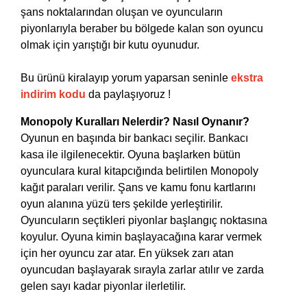
şans noktalarından oluşan ve oyuncuların
piyonlarıyla beraber bu bölgede kalan son oyuncu
olmak için yarıştığı bir kutu oyunudur.
Bu ürünü kiralayıp yorum yaparsan seninle
ekstra
indirim kodu
da paylaşıyoruz !
Monopoly Kuralları Nelerdir? Nasıl Oynanır?
Oyunun en başında bir bankacı seçilir. Bankacı
kasa ile ilgilenecektir. Oyuna başlarken bütün
oyunculara kural kitapcığında belirtilen Monopoly
kağıt paraları verilir. Şans ve kamu fonu kartlarını
oyun alanına yüzü ters şekilde yerleştirilir.
Oyuncuların seçtikleri piyonlar başlangıç noktasına
koyulur. Oyuna kimin başlayacağına karar vermek
için her oyuncu zar atar. En yüksek zarı atan
oyuncudan başlayarak sırayla zarlar atılır ve zarda
gelen sayı kadar piyonlar ilerletilir.