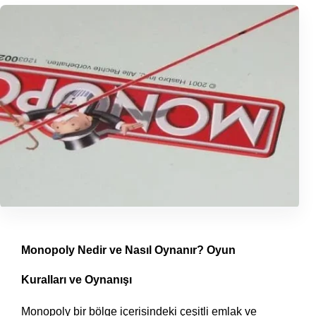
Monopoly Nedir ve Nasıl Oynanır? Oyun
Kuralları ve Oynanışı
Monopoly bir bölge içerisindeki çeşitli emlak ve