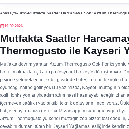
Anasayfa
-
Blog
-
Mutfakta Saatler Harcamaya Son: Arzum Thermogust
19.02.2026
Mutfakta Saatler Harcam
Thermogusto ile Kayseri 
Mutfakta devrim yaratan Arzum Thermogusto Çok Fonksiyonlu A
bir rutin olmaktan çıkarıp profesyonel bir keyfe dönüştürüyor. 
pişirme yeteneklerini tek bir gövdede birleştiren bu teknoloji har
oyuncağı haline getiriyor. Bu yazımızda, Kayseri mutfağının ef
akıllı fonksiyonlarıyla adım adım nasıl hazırlayabileceğinizi an
içermeyen sağlıklı yapısı gibi teknik detaylarını inceliyoruz. Üs
bütçeler ayırmanıza gerek yok! Varsapp’in sunduğu uygun fiyatlı
Arzum Thermogusto’yu kendi mutfağınızda bizzat test edebilir, '
cevabını dumanı tüten bir Kayseri Yağlaması eşliğinde kendiniz v