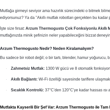
Mutfağa girmeyi seviyor ama hazırlık sürecindeki o bitmek bil
ediyorsunuz? Ya da "Akıllı mutfak robotları gerçekten bu kada
İşte size fırsat:
Arzum Thermogusto Çok Fonksiyonlu Akıllı 
mutfağınızda
minik şefinizin
neler yapabileceğini bizzat deneyi
Arzum Thermogusto Nedir? Neden Kiralamalıyım?
Bu sadece bir robot değil; o bir tartı, blender, hamur yoğurucu, b
Zahmetsiz Mutfak:
1300 W gücü ve 8 otomatik fonksiyon
·
Akıllı Bağlantı:
Wi-Fi özelliği sayesinde tariflere ulaşmak
·
Sıcaklık Kontrolü:
37°C'den 120°C'ye kadar hassas ısı a
·
Mutfakta Kayserili Bir Şef Var: Arzum Thermogusto ile Ta