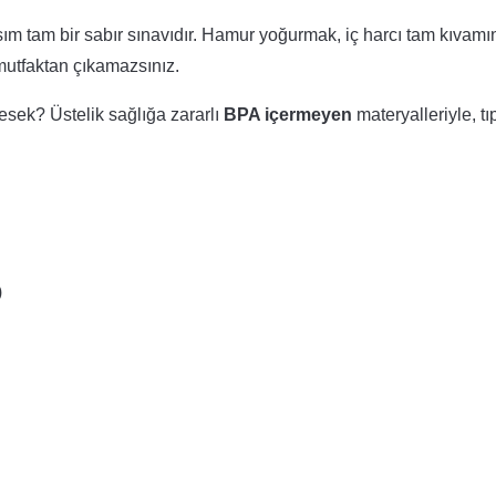
kısım tam bir sabır sınavıdır. Hamur yoğurmak, iç harcı tam kıvam
mutfaktan çıkamazsınız.
ylesek? Üstelik sağlığa zararlı
BPA içermeyen
materyalleriyle, tı
)