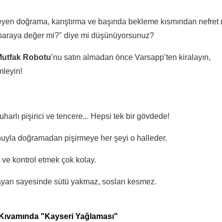
meyen doğrama, karıştırma ve başında bekleme kısmından nefret 
r paraya değer mi?" diye mi düşünüyorsunuz?
Mutfak Robotu
’nu satın almadan önce Varsapp’t
e
n kiralayın,
mleyin!
uharlı pişirici ve tencere... Hepsi tek bir gövdede!
uyla doğramadan pişirmeye her şeyi o halleder.
 ve kontrol etmek çok kolay.
yarı sayesinde sütü yakmaz, sosları kesmez.
m Kıvamında "Kayseri Yağlaması"