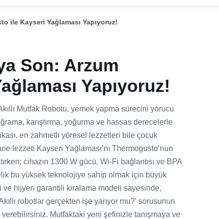
o ile Kayseri Yağlaması Yapıyoruz!
aya Son: Arzum
Yağlaması Yapıyoruz!
kıllı Mutfak Robotu, yemek yapma sürecini yorucu
Doğrama, karıştırma, yoğurma ve hassas derecelerle
ikası, en zahmetli yöresel lezzetleri bile çocuk
sane lezzeti Kayseri Yağlaması’nı Thermogusto’nun
latırken; cihazın 1300 W gücü, Wi-Fi bağlantısı ve BPA
telik bu yüksek teknolojiye sahip olmak için büyük
 ve hijyen garantili kiralama modeli sayesinde,
Akıllı robotlar gerçekten işe yarıyor mu?' sorusunun
erebilirsiniz. Mutfaktaki yeni şefinizle tanışmaya ve