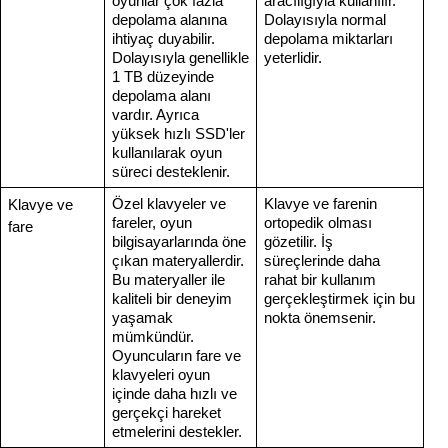
oyunlar çok fazla
aracılığıyla kullanılır.
depolama alanına
Dolayısıyla normal
ihtiyaç duyabilir.
depolama miktarları
Dolayısıyla genellikle
yeterlidir.
1 TB düzeyinde
depolama alanı
vardır. Ayrıca
yüksek hızlı SSD'ler
kullanılarak oyun
süreci desteklenir.
Özel klavyeler ve
Klavye ve farenin
Klavye ve
fareler, oyun
ortopedik olması
fare
bilgisayarlarında öne
gözetilir. İş
çıkan materyallerdir.
süreçlerinde daha
Bu materyaller ile
rahat bir kullanım
kaliteli bir deneyim
gerçekleştirmek için bu
yaşamak
nokta önemsenir.
mümkündür.
Oyuncuların fare ve
klavyeleri oyun
içinde daha hızlı ve
gerçekçi hareket
etmelerini destekler.