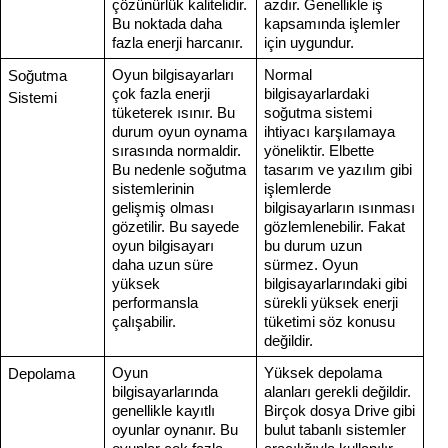
çözünürlük kalitelidir.
azdır. Genellikle iş
Bu noktada daha
kapsamında işlemler
fazla enerji harcanır.
için uygundur.
Oyun bilgisayarları
Normal
Soğutma
çok fazla enerji
bilgisayarlardaki
Sistemi
tüketerek ısınır. Bu
soğutma sistemi
durum oyun oynama
ihtiyacı karşılamaya
sırasında normaldir.
yöneliktir. Elbette
Bu nedenle soğutma
tasarım ve yazılım gibi
sistemlerinin
işlemlerde
gelişmiş olması
bilgisayarların ısınması
gözetilir. Bu sayede
gözlemlenebilir. Fakat
oyun bilgisayarı
bu durum uzun
daha uzun süre
sürmez. Oyun
yüksek
bilgisayarlarındaki gibi
performansla
sürekli yüksek enerji
çalışabilir.
tüketimi söz konusu
değildir.
Oyun
Yüksek depolama
Depolama
bilgisayarlarında
alanları gerekli değildir.
genellikle kayıtlı
Birçok dosya Drive gibi
oyunlar oynanır. Bu
bulut tabanlı sistemler