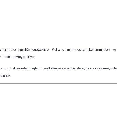
an hayal kırıklığı yaratabiliyor.
Kullanıcının ihtiyaçları, kullanım alanı ve 
r
modeli devreye giriyor.
örüntü kalitesinden bağlantı özelliklerine kadar her detayı kendiniz deneyimley
ursunuz.