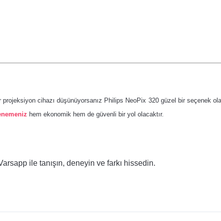
r projeksiyon cihazı düşünüyorsanız Philips NeoPix 320 güzel bir seçenek olab
denemeniz
hem ekonomik hem de güvenli bir yol olacaktır.
Varsapp ile tanışın, deneyin ve farkı hissedin.