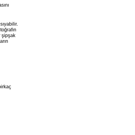
sını 
yabilir. 
oğrafın 
 şipşak 
rın 
irkaç 