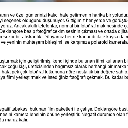
anın ve özel günlerinizi kalıcı hale getirmenin harika bir yoludur.
 iyi seçenek olduğunu düşünüyor. Gittiğimiz her yerde ve görüşt
iyoruz. Ancak akıllı telefonlar, normal bir fotoğraf makinesinde ç
Deklanşöre basıp fotoğraf çekim sesinin çıkması ve ortada dijital
esi zor bir alışkanlık. 
Dünyamız her ne kadar dijitale kaysa da re
 ve yeninin muhteşem birleşimi ise karşımıza polaroid kameralar 
şturmak için geliştirilmiş, kendi içinde bulunan filmi kullanan bir
ak çoğu kişi, üreticisinden bağımsız olarak herhangi bir marka f
 hala pek çok fotoğraf tutkununa göre nostaljik bir değere sahip
filmi yerleştirmek ve istediğiniz fotoğrafı çekmek. Bu kadar ba
egatif tabakası bulunan film paketleri ile çalışır. Deklanşöre bast
anesini kamera lensinin önüne yerleştirir. Negatif durumda olan fi
ğa maruz kalır. 