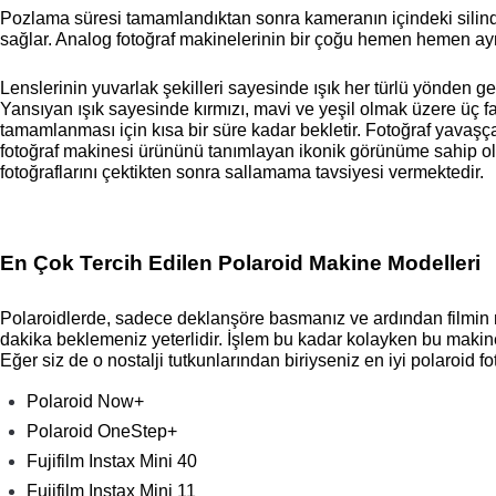
Pozlama süresi tamamlandıktan sonra kameranın içindeki silindir
sağlar. Analog fotoğraf makinelerinin bir çoğu hemen hemen aynı
Lenslerinin yuvarlak şekilleri sayesinde ışık her türlü yönden gel
Yansıyan ışık sayesinde kırmızı, mavi ve yeşil olmak üzere üç fa
tamamlanması için
 kısa bir süre kadar bekletir. Fotoğraf yavaşça
fotoğraf makinesi ürününü tanımlayan ikonik görünüme sahip olarak
fotoğraflarını çektikten sonra sallamama tavsiyesi vermektedir.
En Çok Tercih Edilen Polaroid Makine Modelleri
Polaroidlerde
, sadece deklanşöre basmanız ve ardından filmin 
dakika beklemeniz yeterlidir. İşlem bu kadar kolayken bu makinel
Eğer siz de o nostalji tutkunlarından biriyseniz en iyi polaroid fot
Polaroid Now+ 
Polaroid OneStep+ 
Fujifilm Instax Mini 40
Fujifilm Instax Mini 11