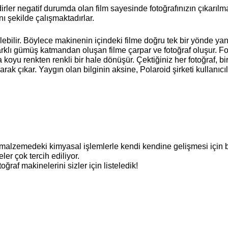
ler negatif durumda olan film sayesinde fotoğrafınızın çıkarılma
 şekilde çalışmaktadırlar. 
ebilir. Böylece makinenin içindeki filme doğru tek bir yönde yansı
rklı gümüş katmandan oluşan filme çarpar ve fotoğraf oluşur. Fot
 koyu renkten renkli bir hale dönüşür. Çektiğiniz her fotoğraf, bir
 çıkar. Yaygın olan bilginin aksine, Polaroid şirketi kullanıcıla
malzemedeki kimyasal işlemlerle kendi kendine gelişmesi için b
er çok tercih ediliyor. 
oğraf makinelerini sizler için listeledik!