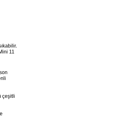
Instax ve polaroid modası son gaz devam etse de film fiyatları ve kamera fiyatları anılarını ölümsüzleştirmek isteyenlerin canını sıkabilir. 
ini 11 
son 
li 
çeşitli 
e 