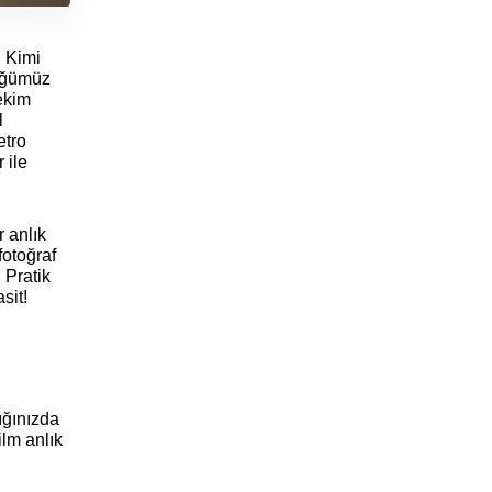
 Kimi 
üğümüz 
ekim 
 
tro 
ile 
 anlık 
otoğraf 
.
Pratik 
sit!
ığınızda 
lm anlık 