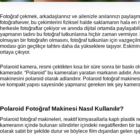
Fotoğraf çekmek
, arkadaşlarınız ve ailenizle anılarınızı paylaşm
fotoğrafsever, bu çekimlerini fiziksel halde saklamanın hala en
herkesle fotoğraflar çekiyor ve anında dijital ortamda paylaşabil
yapmanın tadını bu fotoğraf tutkunlarına hiçbir zaman vermiyor. 
olmayan bir fotoğrafın olmasını, fotoğraf tutkunları için vazgeçilm
modası gün geçtikçe tahtını daha da yükseklere taşıyor. Eskinin
ortaya çıkıyor. 
Polaroid kamera, resmi çektikten kısa bir süre sonra bir baskı olu
kameradır. “Polaroid” bu kameraları yaratan markanın adıdır. Anc
makinesini polaroid olarak adlandırır
. 
Polaroid fotoğraf makinesi
ve kompakt yapısı sayesinde yapmanız gereken tek şey kameraya 
Polaroid Fotoğraf Makinesi Nasıl Kullanılır?
Polaroid fotoğraf makineleri, reaktif kimyasallarla kaplı plastik n
kameranın içinde bulunan silindirler içindeki negatiflerden bir t
olarak sabit bir şekilde durur ve böylece film dışarıdan gelen ışı