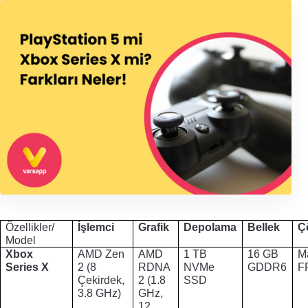
Özellikler/ 
İşlemci
Grafik
Depolama
Bellek
Ç
Model
Xbox 
AMD Zen 
AMD 
1 TB
16 GB 
M
Series X
2 (8 
RDNA 
NVMe 
GDDR6
F
Çekirdek, 
2 (1.8 
SSD
3.8 GHz)
GHz, 
12 