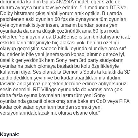
durumunda kaldım Gplus 4K224A modeli eğer sizde de 
durum aynıysa bunu tavsiye ederim, 5.1 modunda DTS ve 
Dolby bitstream çıkış alabiliyorum artık optikle. Bu arada 
patchlenen eski oyunları 60 fps de oynayınca tüm oyunları 
öyle oynamak istiyor insan, umarım bundan sonra yeni 
oyunlarda da daha düşük çözünürlük ama 60 fps modu 
eklerler. Yeni oyunlarda DualSense is tam bir dahiyane icat, 
eski kolların titreşimiyle hiç alakası yok, ben bu özelliği 
okuyup geçmiştim sadece bir iki oyunda olur diye ama sırf 
bu nedenle bile yeni jenerasyon konsol alınır o derece iyi, 
üstelik geriye
dönük 
hem Sony hem 3rd party stüdyoların 
oyunlarına patch çıkmaya başladı bu kolu özellikleriyle 
kullansın diye. Ses olarak ta Demon's Souls ta kulaklıkla 3D 
audio dedikleri şeyi niye bu kadar abarttıklarını anladım, 
tasvirle anlaşılmaz gerçekten tecrübe edince anlıyorsunuz 
sesin önemini. RE Village oyununda da varmış ama çok 
daha fazla oyuna koymaları lazım tüm yeni Sony 
oyunlarında garanti olacakmış ama bakalım CoD veya FIFA 
kadar çok satan oyunların bundan sonraki yeni 
versiyonlarında
olacak mı, olursa efsane olur.”
Kaynak: 