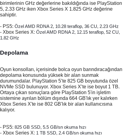
birimlerinin GHz değerlerine bakıldığında ise PlayStation 
5, 2.33
GHz
iken Xbox Series X 1.825 GHz değerine 
sahiptir.
- PS5: 
Özel AMD RDNA 2, 10.28 teraflop, 36 CU, 2.23 GHz
- Xbox Series X: 
Özel AMD RDNA 2, 12.15 teraflop, 52 CU,
1.82 GHz
Depolama
Oyun konsolları, içerisinde bolca oyun barındıracağından 
depolama konusunda yüksek bir alan sunmak 
durumundalar. PlayStation 5’te 825 GB
boyutunda özel 
NVMe SSD bulunuyor. Xbox Series X’te ise boyut 1 TB. 
Ortaya çıkan sonuçlara göre PlayStation 5'in işletim 
sistemine ayrılan bölüm dışında 664 GB'lık yer kalırken 
Xbox Series X'te ise 802 GB'lık bir alan kullanıcısına 
kalıyor. 
- PS5: 
825 GB SSD, 5.5 GB/sn okuma hızı
- Xbox Series X: 
1 TB SSD, 2.4 GB/sn okuma hızı