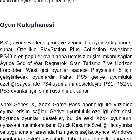
oyun deneyimi sunduğu belirtiliyor. 
Oyun Kütüphanesi
PS5, oyunseverlere geniş ve zengin bir oyun kütüphanesi 
sunar. Özellikle PlayStation Plus Collection sayesinde 
PS4’ün en popüler oyunlarına ücretsiz erişim imkanı sağlar. 
Ayrıca God of War Ragnarök, Gran Turismo 7 ve Horizon 
Forbidden West gibi oyunlar sadece Playstation 5 için 
geliştirilecek oyunlardır. Fakat PS5 geriye uyumluluk 
özelliği sayesinde PS4 oyunlarını destekleyip, PS1, PS2 ve 
PS3 oyunları için sınırlı uyumluluk sunar. 
Xbox Series X, Xbox Game Pass aboneliği ile yüzlerce 
oyuna erişim sağlar. Geriye uyumluluk özelliği dört nesil 
boyunca oyunları destekler, bu da eski Xbox oyunlarını 
oynayabilme imkanı tanır. Quick Resume özelliği ile oyunlar 
ve uygulamalar arasında hızlı geçiş sağlar. Ayrıca, Windows 
uygulama desteği sayesinde daha fazla esneklik sunar ve 