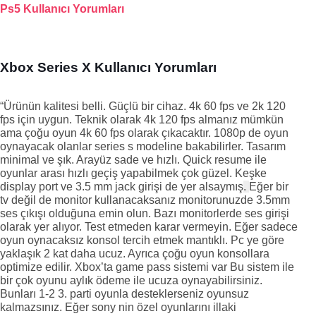
Ps5 Kullanıcı Yorumları
Xbox Series X Kullanıcı Yorumları
“Ürünün kalitesi belli. Güçlü bir cihaz. 4k 60 fps ve 2k 120 
fps için uygun. Teknik olarak 4k 120 fps almanız mümkün 
ama çoğu oyun 4k 60 fps olarak çıkacaktır. 1080p de oyun 
oynayacak olanlar series s modeline bakabilirler. Tasarım 
minimal ve şık. Arayüz sade ve hızlı. Quick resume ile 
oyunlar arası hızlı geçiş yapabilmek çok güzel. Keşke 
display port ve 3.5 mm jack girişi de yer alsaymış
. 
Eğer bir 
tv değil de monitor kullanacaksanız monitorunuzde 3.5mm 
ses çıkışı olduğuna emin olun. Bazı monitorlerde ses girişi 
olarak yer alıyor. Test etmeden karar vermeyin. Eğer sadece 
oyun oynacaksız konsol tercih etmek mantıklı. Pc ye göre 
yaklaşık 2 kat daha ucuz. Ayrıca çoğu oyun konsollara 
optimize edilir. Xbox’ta game pass sistemi var Bu sistem ile 
bir çok oyunu aylık ödeme ile ucuza oynayabilirsiniz. 
Bunları 1-2 3. parti oyunla desteklerseniz oyunsuz 
kalmazsınız. Eğer sony nin özel oyunlarını illaki 