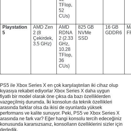
TFlop, 
52 
CUs)
Playstation 
AMD Zen 
AMD 
825 GB
16 GB 
M
5
2 (8 
RDNA 
NVMe 
GDDR6
F
Çekirdek, 
2 (2.33 
SSD
3.5 GHz)
GHz, 
10.28 
TFlop, 
36 
CUs)
PS5 ile Xbox Series X en çok karşılaştırılan iki cihaz olup 
kıyasıya rekabet ediyorlar Xbox Series X daha uygun 
fiyatlı bir model olarak öne çıksa da bazı özelliklerden 
vazgeçilmiş durumda. İki konsolun da teknik özellikleri 
arasında farklar olsa da ikisi de oyunlarda yüksek 
performans ve kalite sunuyor. Peki, PS5 ve Xbox Series X 
arasında ne fark var? Eğer hangi konsolu tercih edeceğiniz 
konusunda kararsızsanız, konsolların özelliklerini sizler için 
derledik.