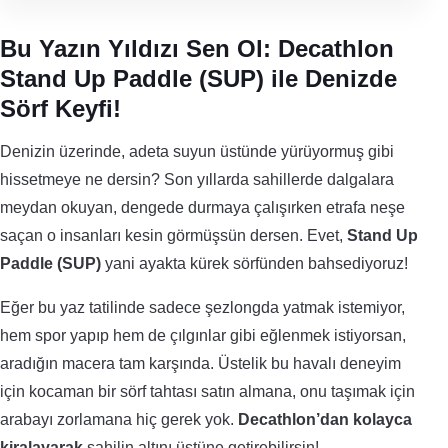
Bu Yazın Yıldızı Sen Ol: Decathlon
Stand Up Paddle (SUP) ile Denizde
Sörf Keyfi!
Denizin üzerinde, adeta suyun üstünde yürüyormuş gibi
hissetmeye ne dersin? Son yıllarda sahillerde dalgalara
meydan okuyan, dengede durmaya çalışırken etrafa neşe
saçan o insanları kesin görmüşsün dersen. Evet,
Stand Up
Paddle (SUP)
yani ayakta kürek sörfünden bahsediyoruz!
Eğer bu yaz tatilinde sadece şezlongda yatmak istemiyor,
hem spor yapıp hem de çılgınlar gibi eğlenmek istiyorsan,
aradığın macera tam karşında. Üstelik bu havalı deneyim
için kocaman bir sörf tahtası satın almana, onu taşımak için
arabayı zorlamana hiç gerek yok.
Decathlon’dan kolayca
kiralayarak
sahilin altını üstüne getirebilirsin!