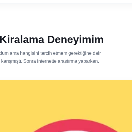
5 Kiralama Deneyimim
um ama hangisini tercih etmem gerektiğine dair
karışmıştı. Sonra internette araştırma yaparken,