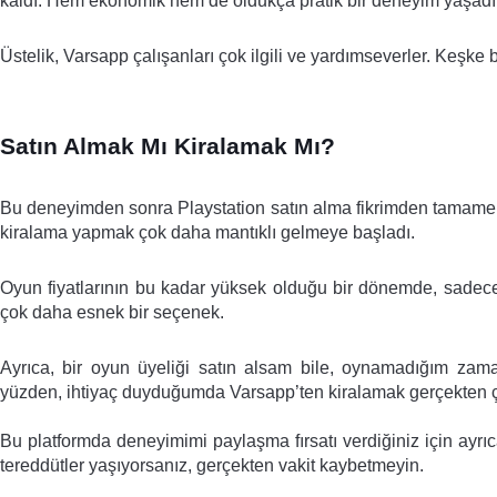
kaldı. Hem ekonomik hem de oldukça pratik bir deneyim yaşad
Üstelik, Varsapp çalışanları çok ilgili ve yardımseverler. Keş
Satın Almak Mı Kiralamak Mı?
Bu deneyimden sonra Playstation satın alma fikrimden tamam
kiralama yapmak çok daha mantıklı gelmeye başladı.
Oyun fiyatlarının bu kadar yüksek olduğu bir dönemde, sa
çok daha esnek bir seçenek.
Ayrıca, bir oyun üyeliği satın alsam bile, oynamadığım zam
yüzden, ihtiyaç duyduğumda Varsapp’ten kiralamak gerçekten ço
Bu platformda deneyimimi paylaşma fırsatı verdiğiniz için ayr
tereddütler yaşıyorsanız, gerçekten vakit kaybetmeyin.