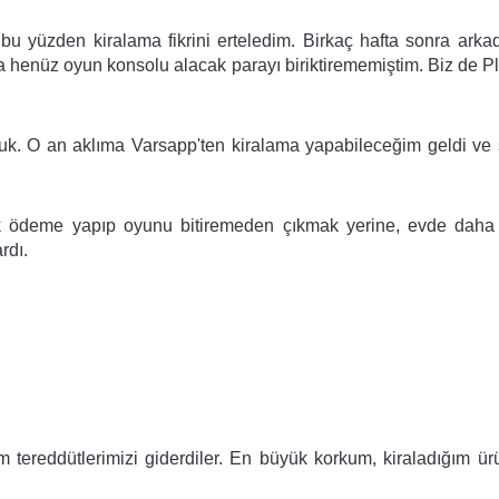
u yüzden kiralama fikrini erteledim. Birkaç hafta sonra arkad
enüz oyun konsolu alacak parayı biriktirememiştim. Biz de Pl
uk. O an aklıma Varsapp'ten kiralama yapabileceğim geldi ve s
lik ödeme yapıp oyunu bitiremeden çıkmak yerine, evde daha
ardı.
m tereddütlerimizi giderdiler. En büyük korkum, kiraladığım ür