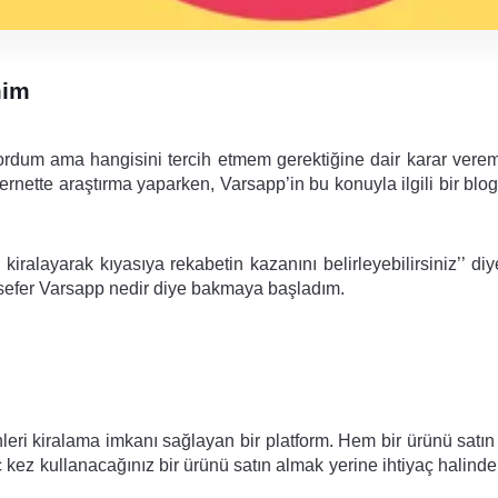
imim
rdum ama hangisini tercih etmem gerektiğine dair karar vere
ernette araştırma yaparken, Varsapp’in bu konuyla ilgili bir blo
alayarak kıyasıya rekabetin kazanını belirleyebilirsiniz’’ diye
 sefer Varsapp nedir diye bakmaya başladım.
leri kiralama imkanı sağlayan bir platform. Hem bir ürünü satı
ez kullanacağınız bir ürünü satın almak yerine ihtiyaç halinde