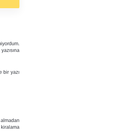
miyordum.
g yazısına
 bir yazı
n almadan
 kiralama