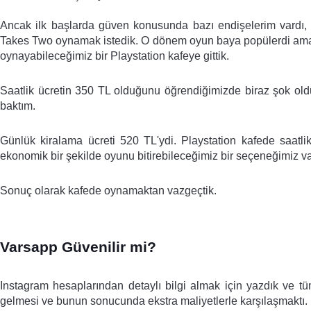
Ancak ilk başlarda güven konusunda bazı endişelerim vardı, b
Takes Two oynamak istedik. O dönem oyun baya popülerdi ama h
oynayabileceğimiz bir Playstation kafeye gittik.
Saatlik ücretin 350 TL olduğunu öğrendiğimizde biraz şok old
baktım.
Günlük kiralama ücreti 520 TL'ydi. Playstation kafede saat
ekonomik bir şekilde oyunu bitirebileceğimiz bir seçeneğimiz v
Sonuç olarak kafede oynamaktan vazgeçtik.
Varsapp Güvenilir mi?
Instagram hesaplarından detaylı bilgi almak için yazdık ve tü
gelmesi ve bunun sonucunda ekstra maliyetlerle karşılaşmaktı.