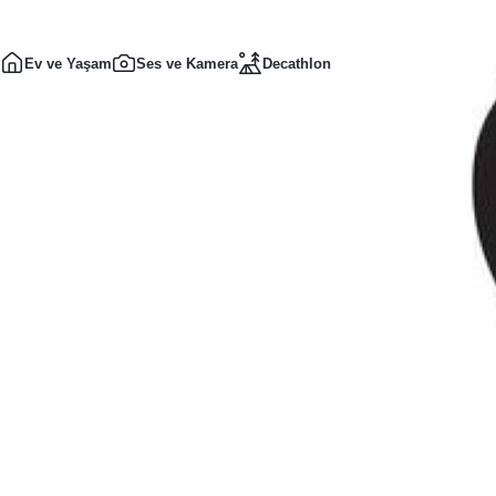
Ev ve Yaşam
Ses ve Kamera
Decathlon