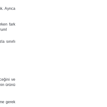
k. Ayrıca
rken fark
orum!
a sınırlı
ceğini ve
nin ürünü
eme gerek