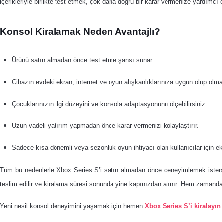
içerikleriyle birlikte test etmek, çok daha doğru bir karar vermenize yardımcı o
Konsol Kiralamak Neden Avantajlı?
Ürünü satın almadan önce test etme şansı sunar.
Cihazın evdeki ekran, internet ve oyun alışkanlıklarınıza uygun olup olm
Çocuklarınızın ilgi düzeyini ve konsola adaptasyonunu ölçebilirsiniz.
Uzun vadeli yatırım yapmadan önce karar vermenizi kolaylaştırır.
Sadece kısa dönemli veya sezonluk oyun ihtiyacı olan kullanıcılar için 
Tüm bu nedenlerle Xbox Series S’i satın almadan önce deneyimlemek isterseni
teslim edilir ve kiralama süresi sonunda yine kapınızdan alınır. Hem zamanda
Yeni nesil konsol deneyimini yaşamak için hemen
Xbox Series S’i kiralayın