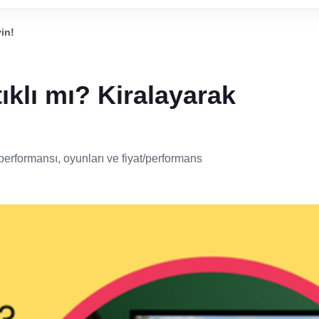
in!
klı mı? Kiralayarak
erformansı, oyunları ve fiyat/performans