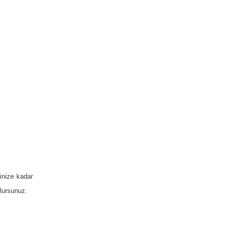
inize kadar
olursunuz.