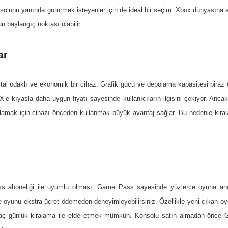
solunu yanında götürmek isteyenler için de ideal bir seçim. Xbox dünyasına
 başlangıç noktası olabilir.
ar
al odaklı ve ekonomik bir cihaz. Grafik gücü ve depolama kapasitesi biraz d
X’e kıyasla daha uygun fiyatı sayesinde kullanıcıların ilgisini çekiyor. Ancak
lamak için cihazı önceden kullanmak büyük avantaj sağlar. Bu nedenle kiral
Pass aboneliği ile uyumlu olması. Game Pass sayesinde yüzlerce oyuna an
rde oyunu ekstra ücret ödemeden deneyimleyebilirsiniz. Özellikle yeni çıkan oy
rkaç günlük kiralama ile elde etmek mümkün. Konsolu satın almadan önce