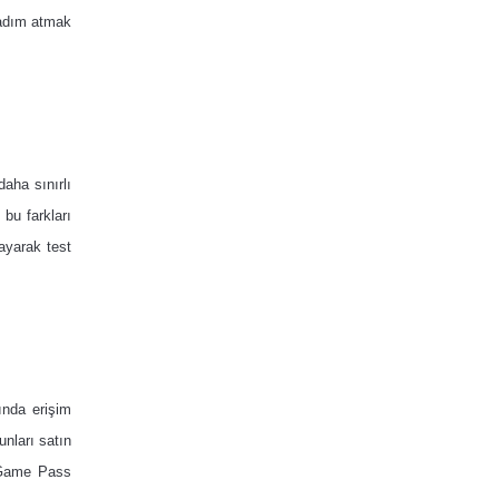
 adım atmak
aha sınırlı
 bu farkları
ayarak test
ında erişim
unları satın
 Game Pass