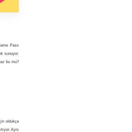
, Game Pass
ek sunuyor.
ihaz bu mu?
çin oldukça
tıyor. Aynı