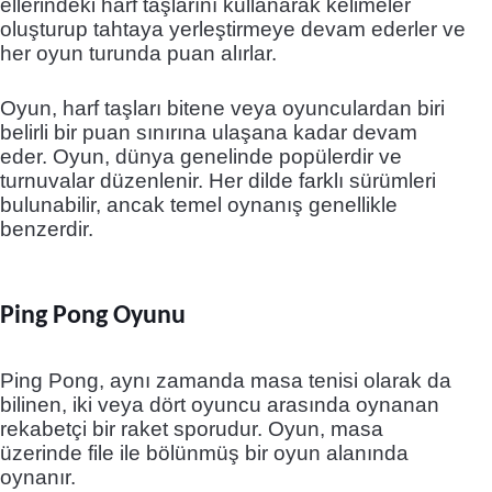
ellerindeki harf taşlarını kullanarak kelimeler
oluşturup tahtaya yerleştirmeye devam ederler ve
her oyun turunda puan alırlar.
Oyun, harf taşları bitene veya oyunculardan biri
belirli bir puan sınırına ulaşana kadar devam
eder. Oyun, dünya genelinde popülerdir ve
turnuvalar düzenlenir. Her dilde farklı sürümleri
bulunabilir, ancak temel oynanış genellikle
benzerdir.
Ping Pong Oyunu
Ping Pong, aynı zamanda masa tenisi olarak da
bilinen, iki veya dört oyuncu arasında oynanan
rekabetçi bir raket sporudur. Oyun, masa
üzerinde file ile bölünmüş bir oyun alanında
oynanır.