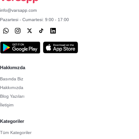
info@varsapp.com
Pazartesi - Cumartesi: 9:00 - 17:00
Hakkımızda
Basında Biz
Hakkımızda
Blog Yazıları
İletişim
Kategoriler
Tüm Kategoriler