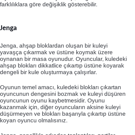
farklılıklara göre değişiklik gösterebilir.
Jenga
Jenga, ahşap bloklardan oluşan bir kuleyi
yavaşça çıkarmak ve üstüne koymak üzere
oynanan bir masa oyunudur. Oyuncular, kuledeki
ahşap blokları dikkatlice çıkartıp üstüne koyarak
dengeli bir kule oluşturmaya çalışırlar.
Oyunun temel amacı, kuledeki blokları çıkartan
oyuncunun dengesini bozmak ve kuleyi düşüren
oyuncunun oyunu kaybetmesidir. Oyunu
kazanmak için, diğer oyuncuların aksine kuleyi
düşürmeyen ve blokları başarıyla çıkartıp üstüne
koyan oyuncu olmalısınız.