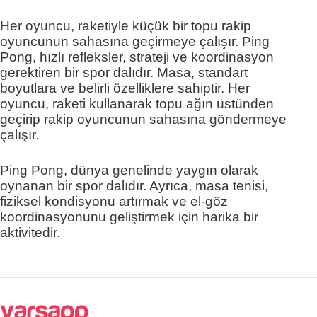
Her oyuncu, raketiyle küçük bir topu rakip
oyuncunun sahasına geçirmeye çalışır. Ping
Pong, hızlı refleksler, strateji ve koordinasyon
gerektiren bir spor dalıdır. Masa, standart
boyutlara ve belirli özelliklere sahiptir. Her
oyuncu, raketi kullanarak topu ağın üstünden
geçirip rakip oyuncunun sahasına göndermeye
çalışır.
Ping Pong, dünya genelinde yaygın olarak
oynanan bir spor dalıdır. Ayrıca, masa tenisi,
fiziksel kondisyonu artırmak ve el-göz
koordinasyonunu geliştirmek için harika bir
aktivitedir.