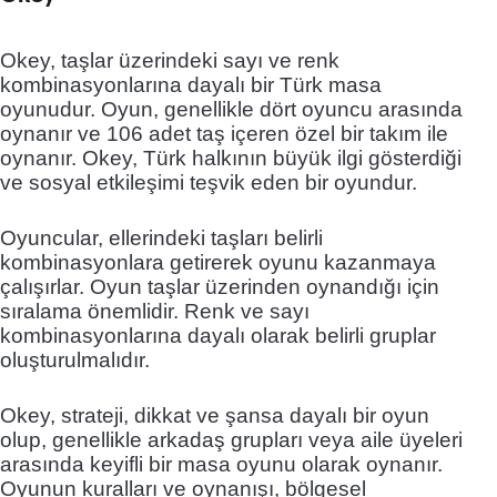
Okey, taşlar üzerindeki sayı ve renk
kombinasyonlarına dayalı bir Türk masa
oyunudur. Oyun, genellikle dört oyuncu arasında
oynanır ve 106 adet taş içeren özel bir takım ile
oynanır. Okey, Türk halkının büyük ilgi gösterdiği
ve sosyal etkileşimi teşvik eden bir oyundur.
Oyuncular, ellerindeki taşları belirli
kombinasyonlara getirerek oyunu kazanmaya
çalışırlar. Oyun taşlar üzerinden oynandığı için
sıralama önemlidir. Renk ve sayı
kombinasyonlarına dayalı olarak belirli gruplar
oluşturulmalıdır.
Okey, strateji, dikkat ve şansa dayalı bir oyun
olup, genellikle arkadaş grupları veya aile üyeleri
arasında keyifli bir masa oyunu olarak oynanır.
Oyunun kuralları ve oynanışı, bölgesel