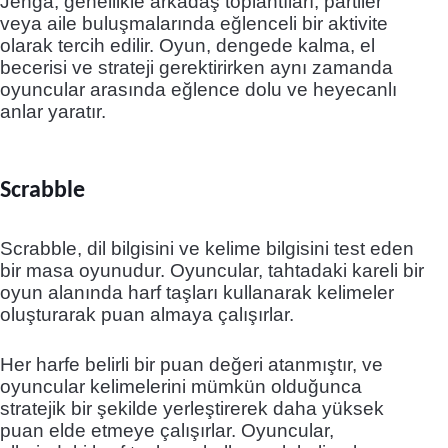
Jenga, genellikle arkadaş toplantıları, partiler
veya aile buluşmalarında eğlenceli bir aktivite
olarak tercih edilir. Oyun, dengede kalma, el
becerisi ve strateji gerektirirken aynı zamanda
oyuncular arasında eğlence dolu ve heyecanlı
anlar yaratır.
Scrabble
Scrabble, dil bilgisini ve kelime bilgisini test eden
bir masa oyunudur. Oyuncular, tahtadaki kareli bir
oyun alanında harf taşları kullanarak kelimeler
oluşturarak puan almaya çalışırlar.
Her harfe belirli bir puan değeri atanmıştır, ve
oyuncular kelimelerini mümkün olduğunca
stratejik bir şekilde yerleştirerek daha yüksek
puan elde etmeye çalışırlar. Oyuncular,