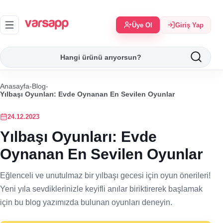
Üye Ol
Giriş Yap
Anasayfa
-
Blog
-
Yılbaşı Oyunları: Evde Oynanan En Sevilen Oyunlar
24.12.2023
Yılbaşı Oyunları: Evde
Oynanan En Sevilen Oyunlar
Eğlenceli ve unutulmaz bir yılbaşı gecesi için oyun önerileri!
Yeni yıla sevdiklerinizle keyifli anılar biriktirerek başlamak
için bu blog yazımızda bulunan oyunları deneyin.