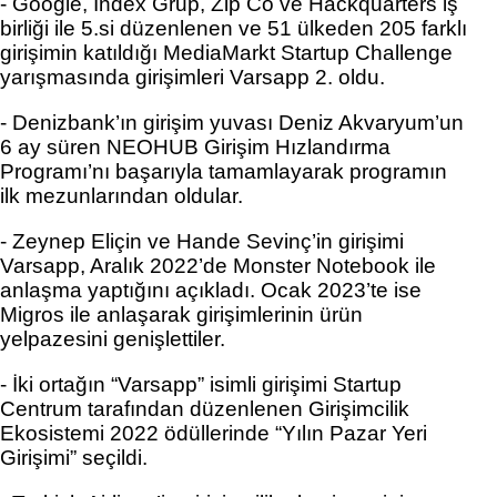
- Google, İndex Grup, Zip Co ve Hackquarters iş 
birliği ile 5.si düzenlenen ve 51 ülkeden 205 farklı 
girişimin katıldığı MediaMarkt Startup Challenge 
yarışmasında girişimleri Varsapp 2. oldu. 
- Denizbank’ın girişim yuvası Deniz Akvaryum’un 
6 ay süren NEOHUB Girişim Hızlandırma 
Programı’nı başarıyla tamamlayarak programın 
ilk mezunlarından oldular. 
- Zeynep Eliçin
 ve 
Hande Sevinç
’in girişimi 
Varsapp, Aralık 2022’de Monster Notebook ile 
anlaşma yaptığını açıkladı. Ocak 2023’te ise 
Migros ile anlaşarak girişimlerinin ürün 
yelpazesini genişlettiler. 
- İki ortağın “Varsapp” isimli girişimi Startup 
Centrum tarafından düzenlenen Girişimcilik 
Ekosistemi 2022 ödüllerinde “Yılın Pazar Yeri 
Girişimi” seçildi. 