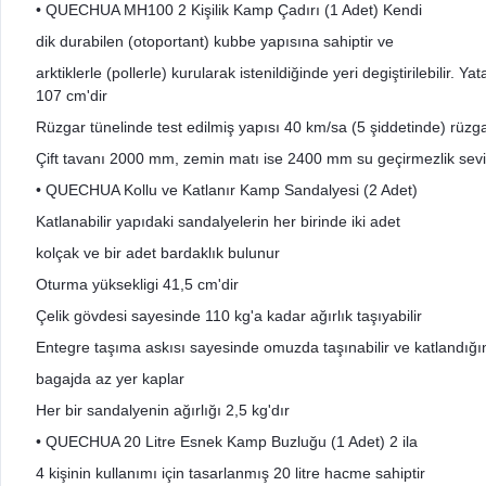
• QUECHUA MH100 2 Kişilik Kamp Çadırı (1 Adet) Kendi
dik durabilen (otoportant) kubbe yapısına sahiptir ve
arktiklerle (pollerle) kurularak istenildiğinde yeri degiştirilebil
107 cm'dir
Rüzgar tünelinde test edilmiş yapısı 40 km/sa (5 şiddetinde) rüzga
Çift tavanı 2000 mm, zemin matı ise 2400 mm su geçirmezlik seviye
• QUECHUA Kollu ve Katlanır Kamp Sandalyesi (2 Adet)
Katlanabilir yapıdaki sandalyelerin her birinde iki adet
kolçak ve bir adet bardaklık bulunur
Oturma yüksekligi 41,5 cm'dir
Çelik gövdesi sayesinde 110 kg'a kadar ağırlık taşıyabilir
Entegre taşıma askısı sayesinde omuzda taşınabilir ve katlandığı
bagajda az yer kaplar
Her bir sandalyenin ağırlığı 2,5 kg'dır
• QUECHUA 20 Litre Esnek Kamp Buzluğu (1 Adet) 2 ila
4 kişinin kullanımı için tasarlanmış 20 litre hacme sahiptir