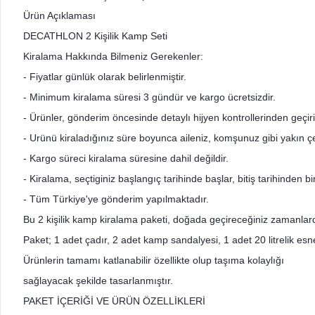
Ürün Açıklaması
DECATHLON 2 Kişilik Kamp Seti
Kiralama Hakkında Bilmeniz Gerekenler:
- Fiyatlar günlük olarak belirlenmiştir.
- Minimum kiralama süresi 3 gündür ve kargo ücretsizdir.
- Ürünler, gönderim öncesinde detaylı hijyen kontrollerinden geçir
- Urünü kiraladığınız süre boyunca aileniz, komşunuz gibi yakın çev
- Kargo süreci kiralama süresine dahil değildir.
- Kiralama, seçtiginiz başlangıç tarihinde başlar, bitiş tarihinden 
- Tüm Türkiye'ye gönderim yapılmaktadır.
Bu 2 kişilik kamp kiralama paketi, doğada geçireceğiniz zamanlar
Paket; 1 adet çadır, 2 adet kamp sandalyesi, 1 adet 20 litrelik esne
Ürünlerin tamamı katlanabilir özellikte olup taşıma kolaylığı
sağlayacak şekilde tasarlanmıştır.
PAKET İÇERİĞİ VE ÜRÜN ÖZELLİKLERİ