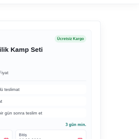
Ücretsiz Kargo
lik Kamp Seti
Fiyat
lü teslimat
at
bir gün sonra teslim et
3
gün min.
Bitiş