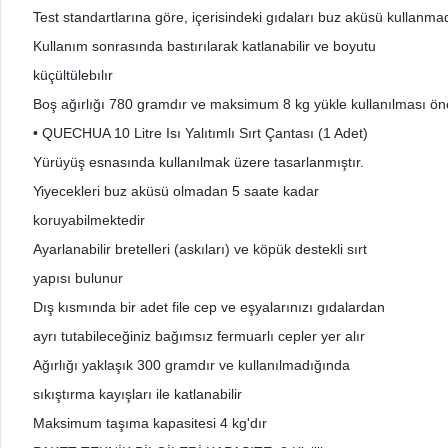
Test standartlarına göre, içerisindeki gıdaları buz aküsü kullanmad
Kullanım sonrasında bastırılarak katlanabilir ve boyutu
küçültülebılır
Boş ağırlığı 780 gramdır ve maksimum 8 kg yükle kullanılması öner
• QUECHUA 10 Litre Isı Yalıtımlı Sırt Çantası (1 Adet)
Yürüyüş esnasında kullanılmak üzere tasarlanmıştır.
Yiyecekleri buz aküsü olmadan 5 saate kadar
koruyabilmektedir
Ayarlanabilir bretelleri (askıları) ve köpük destekli sırt
yapısı bulunur
Dış kısmında bir adet file cep ve eşyalarınızı gıdalardan
ayrı tutabileceğiniz bağımsız fermuarlı cepler yer alır
Ağırlığı yaklaşık 300 gramdır ve kullanılmadığında
sıkıştırma kayışları ile katlanabilir
Maksimum taşıma kapasitesi 4 kg'dır