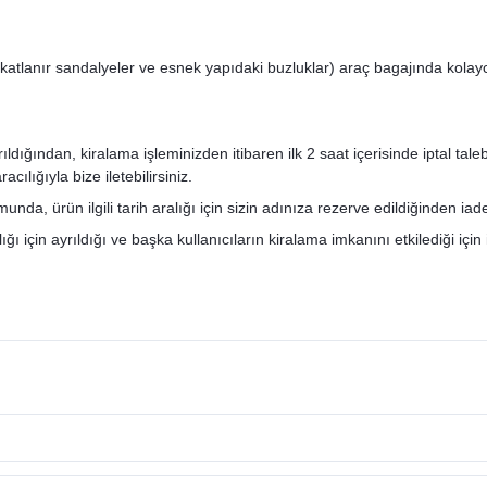
katlanır sandalyeler ve esnek yapıdaki buzluklar) araç bagajında kolay
ğından, kiralama işleminizden itibaren ilk 2 saat içerisinde iptal talebini
ılığıyla bize iletebilirsiniz.
nda, ürün ilgili tarih aralığı için sizin adınıza rezerve edildiğinden ia
ı için ayrıldığı ve başka kullanıcıların kiralama imkanını etkilediği için 