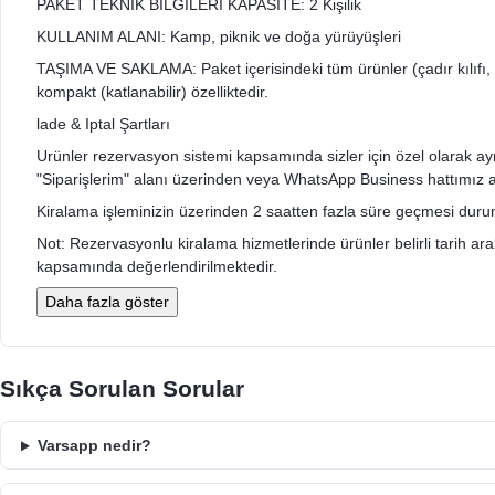
PAKET TEKNİK BİLGİLERİ KAPASITE: 2 Kişilik
KULLANIM ALANI: Kamp, piknik ve doğa yürüyüşleri
TAŞIMA VE SAKLAMA: Paket içerisindeki tüm ürünler (çadır kılıfı, 
kompakt (katlanabilir) özelliktedir.
lade & Iptal Şartları
Urünler rezervasyon sistemi kapsamında sizler için özel olarak ayrıldı
"Siparişlerim" alanı üzerinden veya WhatsApp Business hattımız arac
Kiralama işleminizin üzerinden 2 saatten fazla süre geçmesi durumu
Not: Rezervasyonlu kiralama hizmetlerinde ürünler belirli tarih aralığ
kapsamında değerlendirilmektedir.
Daha fazla göster
Sıkça Sorulan Sorular
Varsapp nedir?