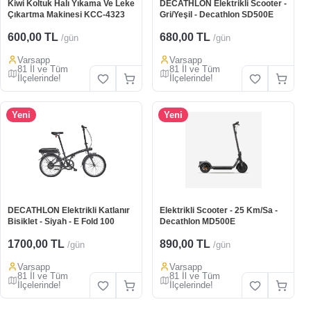
Kiwi Koltuk Halı Yıkama Ve Leke
DECATHLON Elektrikli Scooter -
Çıkartma Makinesi KCC-4323
Gri/Yeşil - Decathlon SD500E
600,00 TL
680,00 TL
/gün
/gün
Varsapp
Varsapp
81 İl ve Tüm
81 İl ve Tüm
İlçelerinde!
İlçelerinde!
Yeni
Yeni
DECATHLON Elektrikli Katlanır
Elektrikli Scooter - 25 Km/Sa -
Bisiklet - Siyah - E Fold 100
Decathlon MD500E
1700,00 TL
890,00 TL
/gün
/gün
Varsapp
Varsapp
81 İl ve Tüm
81 İl ve Tüm
İlçelerinde!
İlçelerinde!