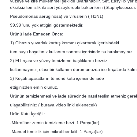
yüzeye ve kire mükemmel şekilde uyarlanabilir. Set, EasyFix yer baş
eksiksiz temizlik ile sert yüzeylerdeki bakterilerin (Staphylococcus
Pseudomonas aeruginosa) ve virüslerin ( H1N1)
99,99 'unu yok ettigini göstermektedir.
Ürünü İade Etmeden Önce:
1) Cihazın yuvarlak kartuş kısmını çıkartarak içerisindeki
tum suyu boşaltınız kullanım sonrası içerisinde su bırakmayınız.
2) El fırçası ve yüzey temizleme başlıklarını bezsiz
kullanmayınız, olası bir kullanım durumunuzda ise fırçalarda kalmış
3) Küçük aparatların tümünü kutu içerisinde iade
ettiginizden emin olunuz.
Ürünün temizlenmesi ve iade sürecinde nasıl teslim etmeniz gerektiği
ulaşabilirsiniz: ( buraya video linki eklenecek)
Urün Kutu İçeriği :
-Mikrofiber zemin temizleme bezi: 1 Parça(lar)
-Manuel temizlik için mikrofiber kılif: 1 Parça(lar)