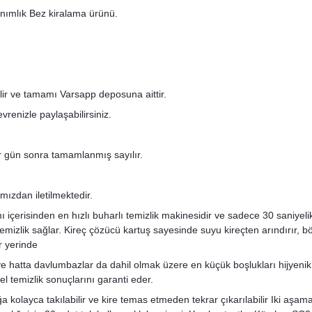
anımlık Bez kiralama ürünü.
ilir ve tamamı Varsapp deposuna aittir.
renizle paylaşabilirsiniz.
bir gün sonra tamamlanmış sayılır.
mızdan iletilmektedir.
içerisinden en hızlı buharlı temizlik makinesidir ve sadece 30 saniyel
z temizlik sağlar. Kireç çözücü kartuş sayesinde suyu kireçten arındırır,
r yerinde
rı ve hatta davlumbazlar da dahil olmak üzere en küçük boşlukları hijye
 temizlik sonuçlarını garanti eder.
ığa kolayca takılabilir ve kire temas etmeden tekrar çıkarılabilir Iki aşa