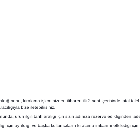
ğından, kiralama işleminizden itibaren ilk 2 saat içerisinde iptal talebini
ılığıyla bize iletebilirsiniz.
nda, ürün ilgili tarih aralığı için sizin adınıza rezerve edildiğinden ia
ı için ayrıldığı ve başka kullanıcıların kiralama imkanını etkilediği için 