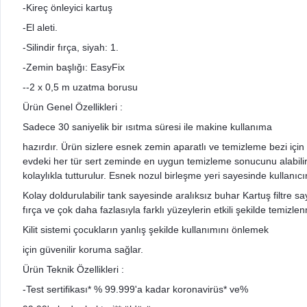
-Kireç önleyici kartuş
-El aleti.
-Silindir fırça, siyah: 1.
-Zemin başlığı: EasyFix
--2 x 0,5 m uzatma borusu
Ürün Genel Özellikleri :
Sadece 30 saniyelik bir ısıtma süresi ile makine kullanıma
hazırdır. Ürün sizlere esnek zemin aparatlı ve temizleme bezi içi
evdeki her tür sert zeminde en uygun temizleme sonucunu alabilir
kolaylıkla tutturulur. Esnek nozul birleşme yeri sayesinde kullan
Kolay doldurulabilir tank sayesinde aralıksız buhar Kartuş filtre s
fırça ve çok daha fazlasıyla farklı yüzeylerin etkili şekilde temizlen
Kilit sistemi çocukların yanlış şekilde kullanımını önlemek
için güvenilir koruma sağlar.
Ürün Teknik Özellikleri :
-Test sertifikası* % 99.999'a kadar koronavirüs* ve%