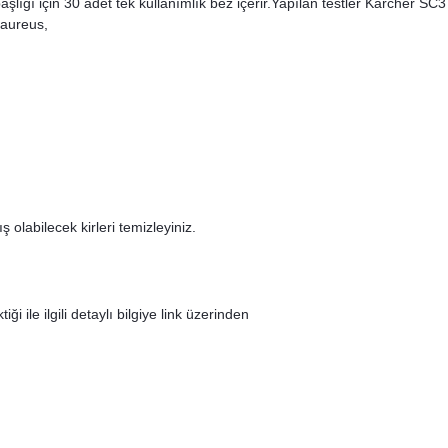
lığı için 30 adet tek kullanımlık bez içerir.Yapılan testler Kärcher SC3 
 aureus,
 olabilecek kirleri temizleyiniz.
 ile ilgili detaylı bilgiye link üzerinden