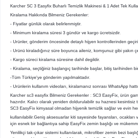
Karcher SC 3 Easyfix Buharlı Temizlik Makinesi & 1 Adet Tek Kull
Kiralama Hakkında Bilmeniz Gerekenler:
- Fiyatlar günlük olarak belirlenmiştir.
- Minimum kiralama süresi 3 gündür ve kargo ücretsizdir.
- Urünler, gönderim öncesinde detaylı hijyen kontrollerinden geçir
- Urünü kiraladığınız süre boyunca aileniz, komşunuz gibi yakın çev
- Kargo süreci kiralama süresine dahil degildir.
- Kiralama, seçtiğiniz başlangıç tarihinde başlar, bitiş tarihinden 
-Tüm Türkiye'ye gönderim yapılmaktadır.
- Urünlerin kullanım videoları, kiralamanız sonrası WhatsApp hattı
Karcher sc3 easyfix Bilmeniz Gerekenler : SC3 EasyFix, ürün gamı 
hazırdır. Kalıcı olarak yeniden doldurulabilir su haznesi kesintisi
SC3 EasyFix kimyasal olmadan hijyenik temizlik sağlar ve evin he
kullanılabilir.Geniş aksesuarlar kiti sayesinde fayansları, ocakla
için esnek bir bağlantıya sahip EasyFix zemin başlığı ve mükemmel
Yenilikçi tak-çıkar sistemi kullanılarak, mikrofiber zemin bezi başl