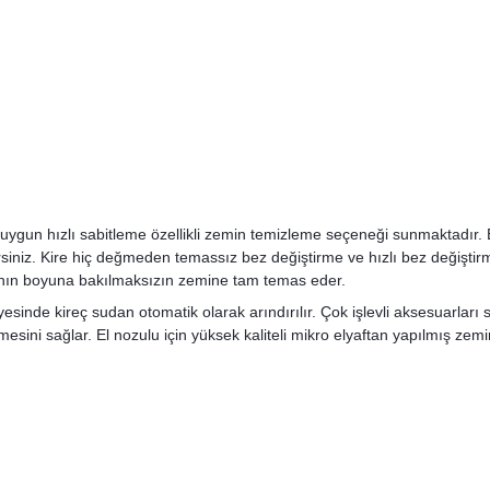
n uygun hızlı sabitleme özellikli zemin temizleme seçeneği sunmaktadır. 
siniz. Kire hiç değmeden temassız bez değiştirme ve hızlı bez değiştir
ıcının boyuna bakılmaksızın zemine tam temas eder.
ayesinde kireç sudan otomatik olarak arındırılır. Çok işlevli aksesuarlar
mesini sağlar. El nozulu için yüksek kaliteli mikro elyaftan yapılmış zemin