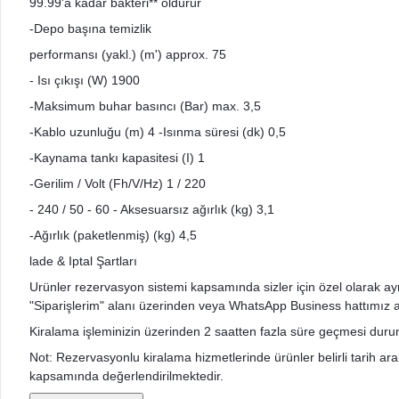
99.99'a kadar bakteri** öldürür
-Depo başına temizlik
performansı (yakl.) (m') approx. 75
- Isı çıkışı (W) 1900
-Maksimum buhar basıncı (Bar) max. 3,5
-Kablo uzunluğu (m) 4 -Isınma süresi (dk) 0,5
-Kaynama tankı kapasitesi (I) 1
-Gerilim / Volt (Fh/V/Hz) 1 / 220
- 240 / 50 - 60 - Aksesuarsız ağırlık (kg) 3,1
-Ağırlık (paketlenmiş) (kg) 4,5
lade & Iptal Şartları
Urünler rezervasyon sistemi kapsamında sizler için özel olarak ayrıldı
"Siparişlerim" alanı üzerinden veya WhatsApp Business hattımız arac
Kiralama işleminizin üzerinden 2 saatten fazla süre geçmesi durumu
Not: Rezervasyonlu kiralama hizmetlerinde ürünler belirli tarih aralığ
kapsamında değerlendirilmektedir.