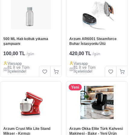
Temizlikten sonra, bezi kolayca atabilir böylece yıkayıp
kurulayıp tekrardan kurtarmaktan kurtulmuş olursunuz.
lade & Iptal Şartları
Urünler rezervasyon sistemi kapsamında sizler için özel
olarak ayrıldığından, kiralama işleminizden itibaren ilk 2
500 ML Halı koltuk yıkama
Arzum AR6001 Steamforce
saat içerisinde iptal talebinizi oluşturabilirsiniz. Iptal
şampuanı
Buhar İstasyonlu Ütü
talebinizi "Siparişlerim" alanı üzerinden veya WhatsApp
Business hattımız aracılığıyla bize iletebilirsiniz.
100,00 TL
420,00 TL
/gün
/gün
Kiralama işleminizin üzerinden 2 saatten fazla süre
Varsapp
Varsapp
81 İl ve Tüm
81 İl ve Tüm
geçmesi durumunda, ürün ilgili tarih aralığı için sizin
İlçelerinde!
İlçelerinde!
adınıza rezerve edildiğinden iade işlemlerinde %40
kesinti uygulanmaktadır.
Yeni
Not: Rezervasyonlu kiralama hizmetlerinde ürünler belirli
tarih aralığı için ayrıldığı ve başka kullanıcıların kiralama
imkanını etkilediği için iptal ve iade işlemleri yukarıdaki
şartlar kapsamında değerlendirilmektedir.
Arzum Crust Mix Lite Stand
Arzum Okka Elite Türk Kahvesi
Mikser - Kırmızı
Makinesi - Bakır - Yeni Ürün