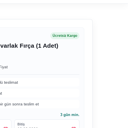
Ücretsiz Kargo
arlak Fırça (1 Adet)
Fiyat
lü teslimat
at
bir gün sonra teslim et
3
gün min.
Bitiş