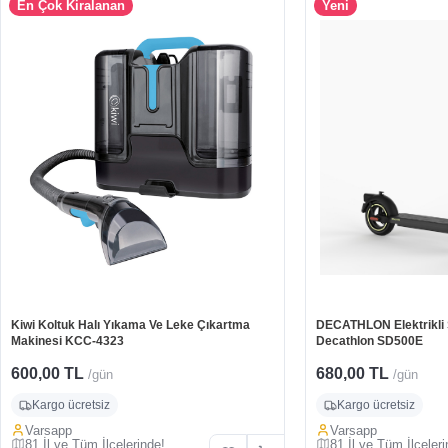
En Çok Kiralanan
Yeni
Kiwi Koltuk Halı Yıkama Ve Leke Çıkartma
DECATHLON Elektrikli Sc
Makinesi KCC-4323
Decathlon SD500E
600,00 TL
680,00 TL
/gün
/gün
Kargo ücretsiz
Kargo ücretsiz
Varsapp
Varsapp
81 İl ve Tüm İlçelerinde!
81 İl ve Tüm İlçeleri