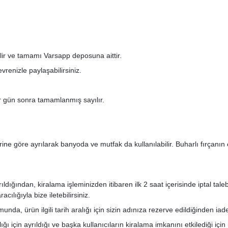
ilir ve tamamı Varsapp deposuna aittir.
renizle paylaşabilirsiniz.
bir gün sonra tamamlanmış sayılır.
rine göre ayrılarak banyoda ve mutfak da kullanılabilir. Buharlı fırçanın 
ğından, kiralama işleminizden itibaren ilk 2 saat içerisinde iptal talebini
ılığıyla bize iletebilirsiniz.
nda, ürün ilgili tarih aralığı için sizin adınıza rezerve edildiğinden ia
ı için ayrıldığı ve başka kullanıcıların kiralama imkanını etkilediği için 