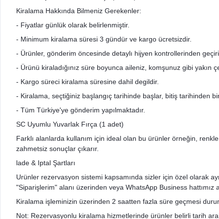
Kiralama Hakkında Bilmeniz Gerekenler:
- Fiyatlar günlük olarak belirlenmiştir.
- Minimum kiralama süresi 3 gündür ve kargo ücretsizdir.
- Ürünler, gönderim öncesinde detaylı hijyen kontrollerinden geçir
- Ürünü kiraladığınız süre boyunca aileniz, komşunuz gibi yakın çev
- Kargo süreci kiralama süresine dahil degildir.
- Kiralama, seçtiğiniz başlangıç tarihinde başlar, bitiş tarihinden 
- Tüm Türkiye'ye gönderim yapılmaktadır.
SC Uyumlu Yuvarlak Fırça (1 adet)
Farklı alanlarda kullanım için ideal olan bu ürünler örneğin, renkle
zahmetsiz sonuçlar çıkarır.
lade & Iptal Şartları
Urünler rezervasyon sistemi kapsamında sizler için özel olarak ayrıldı
"Siparişlerim" alanı üzerinden veya WhatsApp Business hattımız arac
Kiralama işleminizin üzerinden 2 saatten fazla süre geçmesi durumu
Not: Rezervasyonlu kiralama hizmetlerinde ürünler belirli tarih aralığ