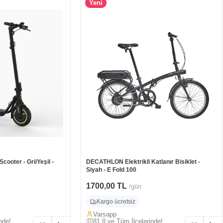
Yeni
ooter - Gri/Yeşil -
DECATHLON Elektrikli Katlanır Bisiklet -
Siyah - E Fold 100
1700,00 TL
/gün
Kargo ücretsiz
Varsapp
nde!
81 İl ve Tüm İlçelerinde!