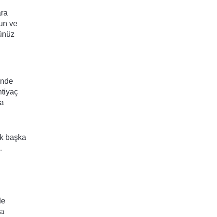
ra 
n ve 
ünüz 
nde 
tiyaç 
a 
k başka 
 
e 
a 