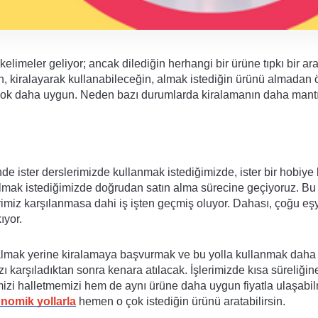
elimeler geliyor; ancak dilediğin herhangi bir ürüne tıpkı bir ar
, kiralayarak kullanabileceğin, almak istediğin ürünü almadan ö
 çok daha uygun. Neden bazı durumlarda kiralamanın daha mantık
de ister derslerimizde kullanmak istediğimizde, ister bir hobiye 
almak istediğimizde doğrudan satın alma sürecine geçiyoruz. Bu 
rimiz karşılanmasa dahi iş işten geçmiş oluyor. Dahası, çoğu eşy
ıyor.
 almak yerine kiralamaya başvurmak ve bu yolla kullanmak daha 
 karşıladıktan sonra kenara atılacak. İşlerimizde kısa süreliğine 
zi halletmemizi hem de aynı ürüne daha uygun fiyatla ulaşabil
nomik yollarla
 hemen o çok istediğin ürünü aratabilirsin. 