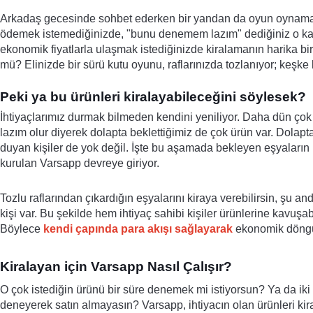
Arkadaş gecesinde sohbet ederken bir yandan da oyun oynamak i
ödemek istemediğinizde, "bunu denemem lazım" dediğiniz o ka
ekonomik fiyatlarla ulaşmak istediğinizde kiralamanın harika bi
mü? Elinizde bir sürü kutu oyunu, raflarınızda tozlanıyor; keşke
Peki ya bu ürünleri kiralayabileceğini söylesek?
İhtiyaçlarımız durmak bilmeden kendini yeniliyor. Daha dün çok 
lazım olur diyerek dolapta beklettiğimiz de çok ürün var. Dolap
duyan kişiler de yok değil. İşte bu aşamada bekleyen eşyaların 
kurulan Varsapp devreye giriyor. 
Tozlu raflarından çıkardığın eşyalarını kiraya verebilirsin, şu 
kişi var. Bu şekilde hem ihtiyaç sahibi kişiler ürünlerine kavuşa
Böylece 
kendi çapında para akışı sağlayarak
 ekonomik döngü
Kiralayan için Varsapp Nasıl Çalışır?
O çok istediğin ürünü bir süre denemek mi istiyorsun? Ya da iki
deneyerek satın almayasın? Varsapp, ihtiyacın olan ürünleri kir