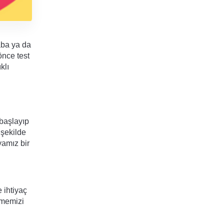
aba ya da 
nce test 
lı 
başlayıp 
şekilde 
amız bir 
ihtiyaç 
memizi 