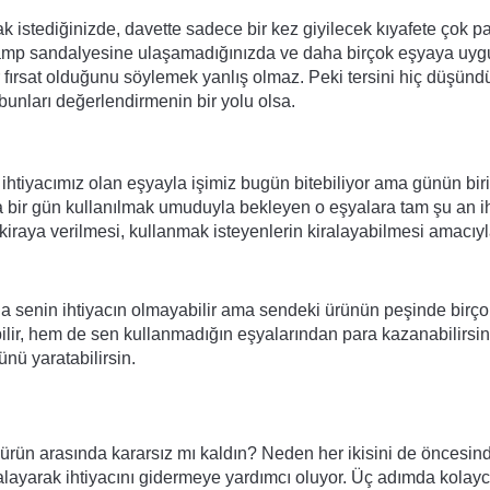
stediğinizde, davette sadece bir kez giyilecek kıyafete çok pa
mp sandalyesine ulaşamadığınızda ve daha birçok eşyaya uygu
r fırsat olduğunu söylemek yanlış olmaz. Peki tersini hiç düşünd
 bunları değerlendirmenin bir yolu olsa.
ihtiyacımız olan eşyayla işimiz bugün bitebiliyor ama günün biri
ta bir gün kullanılmak umuduyla bekleyen o eşyalara tam şu an ih
kiraya verilmesi, kullanmak isteyenlerin kiralayabilmesi amacıyl
anda senin ihtiyacın olmayabilir ama sendeki ürünün peşinde birço
bilir, hem de sen kullanmadığın eşyalarından para kazanabilirsin.
nü yaratabilirsin.
 ürün arasında kararsız mı kaldın? Neden her ikisini de öncesind
alayarak ihtiyacını gidermeye yardımcı oluyor. Üç adımda kolayc