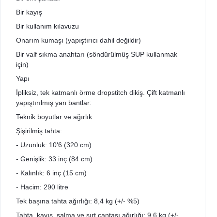
Bir kayış
Bir kullanım kılavuzu
Onarım kumaşı (yapıştırıcı dahil değildir)
Bir valf sıkma anahtarı (söndürülmüş SUP kullanmak
için)
Yapı
İpliksiz, tek katmanlı örme dropstitch dikiş. Çift katmanlı
yapıştırılmış yan bantlar:
Teknik boyutlar ve ağırlık
Şişirilmiş tahta:
- Uzunluk: 10'6 (320 cm)
- Genişlik: 33 inç (84 cm)
- Kalınlık: 6 inç (15 cm)
- Hacim: 290 litre
Tek başına tahta ağırlığı: 8,4 kg (+/- %5)
Tahta, kayış, salma ve sırt çantası ağırlığı: 9,6 kg (+/-