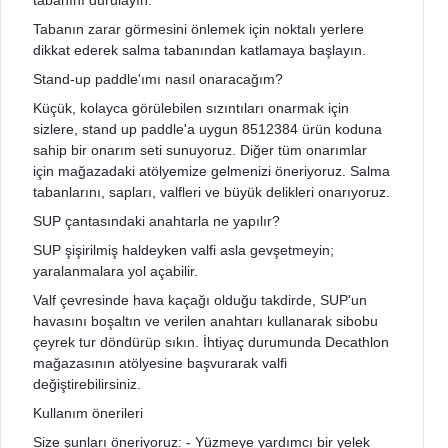
tabanını durulayın.
Tabanın zarar görmesini önlemek için noktalı yerlere
dikkat ederek salma tabanından katlamaya başlayın.
Stand-up paddle'ımı nasıl onaracağım?
Küçük, kolayca görülebilen sızıntıları onarmak için
sizlere, stand up paddle'a uygun 8512384 ürün koduna
sahip bir onarım seti sunuyoruz. Diğer tüm onarımlar
için mağazadaki atölyemize gelmenizi öneriyoruz. Salma
tabanlarını, sapları, valfleri ve büyük delikleri onarıyoruz.
SUP çantasındaki anahtarla ne yapılır?
SUP şişirilmiş haldeyken valfi asla gevşetmeyin;
yaralanmalara yol açabilir.
Valf çevresinde hava kaçağı olduğu takdirde, SUP'un
havasını boşaltın ve verilen anahtarı kullanarak sibobu
çeyrek tur döndürüp sıkın. İhtiyaç durumunda Decathlon
mağazasının atölyesine başvurarak valfi
değiştirebilirsiniz.
Kullanım önerileri
Size şunları öneriyoruz: - Yüzmeye yardımcı bir yelek