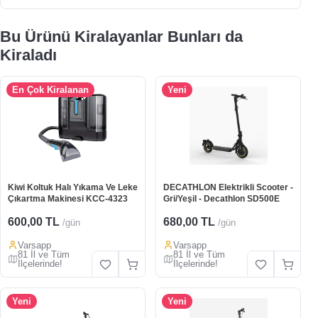
Bu Ürünü Kiralayanlar Bunları da
Kiraladı
En Çok Kiralanan
Yeni
Kiwi Koltuk Halı Yıkama Ve Leke
DECATHLON Elektrikli Scooter -
Çıkartma Makinesi KCC-4323
Gri/Yeşil - Decathlon SD500E
600,00 TL
680,00 TL
/gün
/gün
Varsapp
Varsapp
81 İl ve Tüm
81 İl ve Tüm
İlçelerinde!
İlçelerinde!
Yeni
Yeni