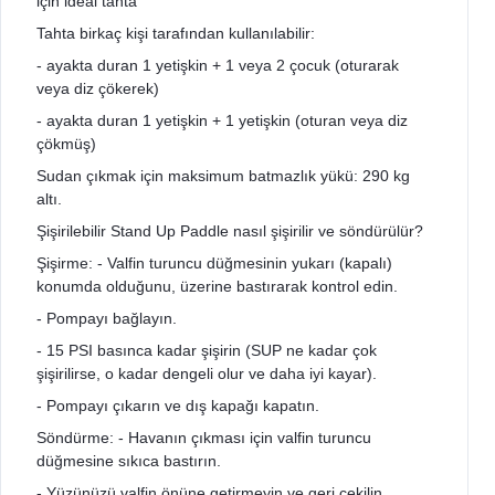
için ideal tahta
Tahta birkaç kişi tarafından kullanılabilir:
- ayakta duran 1 yetişkin + 1 veya 2 çocuk (oturarak
veya diz çökerek)
- ayakta duran 1 yetişkin + 1 yetişkin (oturan veya diz
çökmüş)
Sudan çıkmak için maksimum batmazlık yükü: 290 kg
altı.
Şişirilebilir Stand Up Paddle nasıl şişirilir ve söndürülür?
Şişirme: - Valfin turuncu düğmesinin yukarı (kapalı)
konumda olduğunu, üzerine bastırarak kontrol edin.
- Pompayı bağlayın.
- 15 PSI basınca kadar şişirin (SUP ne kadar çok
şişirilirse, o kadar dengeli olur ve daha iyi kayar).
- Pompayı çıkarın ve dış kapağı kapatın.
Söndürme: - Havanın çıkması için valfin turuncu
düğmesine sıkıca bastırın.
- Yüzünüzü valfin önüne getirmeyin ve geri çekilin.