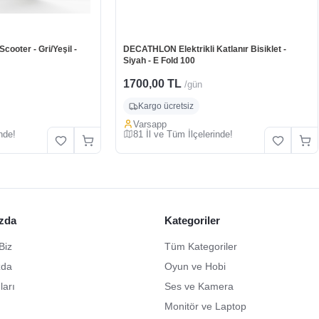
ooter - Gri/Yeşil -
DECATHLON Elektrikli Katlanır Bisiklet -
Siyah - E Fold 100
1700,00 TL
/gün
Kargo ücretsiz
Varsapp
nde!
81 İl ve Tüm İlçelerinde!
zda
Kategoriler
Biz
Tüm Kategoriler
zda
Oyun ve Hobi
ları
Ses ve Kamera
Monitör ve Laptop