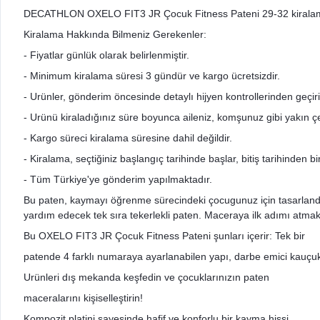
DECATHLON OXELO FIT3 JR Çocuk Fitness Pateni 29-32 kirala
Kiralama Hakkında Bilmeniz Gerekenler:
- Fiyatlar günlük olarak belirlenmiştir.
- Minimum kiralama süresi 3 gündür ve kargo ücretsizdir.
- Urünler, gönderim öncesinde detaylı hijyen kontrollerinden geçir
- Urünü kiraladığınız süre boyunca aileniz, komşunuz gibi yakın çev
- Kargo süreci kiralama süresine dahil değildir.
- Kiralama, seçtiğiniz başlangıç tarihinde başlar, bitiş tarihinden 
- Tüm Türkiye'ye gönderim yapılmaktadır.
Bu paten, kaymayı öğrenme sürecindeki çocugunuz için tasarlan
yardım edecek tek sıra tekerlekli paten. Maceraya ilk adımı atmak i
Bu OXELO FIT3 JR Çocuk Fitness Pateni şunları içerir: Tek bir
patende 4 farklı numaraya ayarlanabilen yapı, darbe emici kauçuk
Urünleri dış mekanda keşfedin ve çocuklarınızın paten
maceralarını kişiselleştirin!
Kompozit platini sayesinde hafif ve konforlu bir kayma hissi