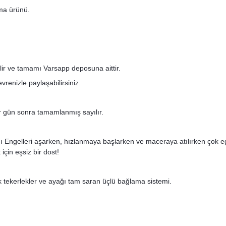
ma ürünü.
ilir ve tamamı Varsapp deposuna aittir.
renizle paylaşabilirsiniz.
bir gün sonra tamamlanmış sayılır.
dı Engelleri aşarken, hızlanmaya başlarken ve maceraya atılırken ç
çin eşsiz bir dost!
 tekerlekler ve ayağı tam saran üçlü bağlama sistemi.