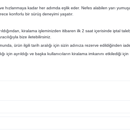
hızlanmaya kadar her adımda eşlik eder. Nefes alabilen yarı yumuşak 
rece konforlu bir sürüş deneyimi yaşatır.
ğından, kiralama işleminizden itibaren ilk 2 saat içerisinde iptal talebini
ılığıyla bize iletebilirsiniz.
nda, ürün ilgili tarih aralığı için sizin adınıza rezerve edildiğinden ia
ı için ayrıldığı ve başka kullanıcıların kiralama imkanını etkilediği için 