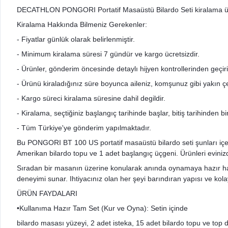
DECATHLON PONGORI Portatif Masaüstü Bilardo Seti kiralama ü
Kiralama Hakkında Bilmeniz Gerekenler:
- Fiyatlar günlük olarak belirlenmiştir.
- Minimum kiralama süresi 7 gündür ve kargo ücretsizdir.
- Ürünler, gönderim öncesinde detaylı hijyen kontrollerinden geçir
- Ürünü kiraladığınız süre boyunca aileniz, komşunuz gibi yakın çev
- Kargo süreci kiralama süresine dahil degildir.
- Kiralama, seçtiğiniz başlangıç tarihinde başlar, bitiş tarihinden 
- Tüm Türkiye'ye gönderim yapılmaktadır.
Bu PONGORI BT 100 US portatif masaüstü bilardo seti şunları içe
Amerikan bilardo topu ve 1 adet başlangıç üçgeni. Ürünleri evinizde
Sıradan bir masanın üzerine konularak anında oynamaya hazır hale 
deneyimi sunar. Ihtiyacınız olan her şeyi barındıran yapısı ve kol
ÜRÜN FAYDALARI
•Kullanıma Hazır Tam Set (Kur ve Oyna): Setin içinde
bilardo masası yüzeyi, 2 adet isteka, 15 adet bilardo topu ve top