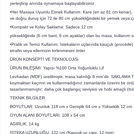
yerleştirip anında oynamaya başlayabilirsiniz.
•Her Masaya Uyumlu Esnek Kullanım: Kare (en az 81 cm kenar), d
ve doğru duruş için 72 ile 80 cm yüksekliğindeki bir yemek veya ça
•Kompakt ve Kolay Saklama: Sadece 12 cm
yüksekliğinde (6 cm bant, 6 cm ayaklar) olan bu masa, kullanım s
•Pratik ve Temiz Kullanım: İstekaların uçlarında kauçuk (procédé)
etrafin veya ellerinizin kirlenmesini önler.
ÜRÜN KONSEPTİ VE TEKNOLOJiSi
ÜRUN BILEŞIMI: Yapısı %100 Orta Yoğunluklu Lif
Levhadan (MDF) üretilmiştir, masa kalınlığı 8 mm'dir. SAKLAMA 
koymaktan kaçının ve kullanmadığınız zamanlarda üzerini bir örtü
tasarlanmamıştır; daha çok başlangıç seviyesi ve hobi amaçlı (loisi
TEKNIK BILGILER
BOYUTLAR: Uzunluk 118 cm x Genişlik 64 cm x Yükseklik 12 cm
OYUN ALANI BOYUTLARI: 108 x 54 cm
AGIRLIK: 14 kg
İSTEKA UZUNLUĞU: 122 cm (Kauçuk uç çapı: 12 mm)