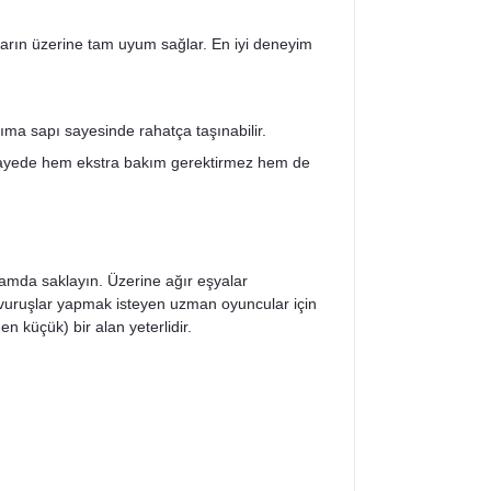
rın üzerine tam uyum sağlar. En iyi deneyim
ıma sapı sayesinde rahatça taşınabilir.
Bu sayede hem ekstra bakım gerektirmez hem de
amda saklayın. Üzerine ağır eşyalar
 vuruşlar yapmak isteyen uzman oyuncular için
n küçük) bir alan yeterlidir.