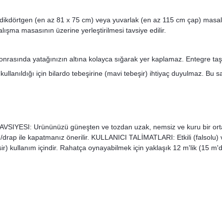
ikdörtgen (en az 81 x 75 cm) veya yuvarlak (en az 115 cm çap) masala
lışma masasının üzerine yerleştirilmesi tavsiye edilir.
onrasında yatağınızın altına kolayca sığarak yer kaplamaz. Entegre taş
 kullanıldığı için bilardo tebeşirine (mavi tebeşir) ihtiyaç duyulmaz. 
TAVSIYESI: Urününüzü güneşten ve tozdan uzak, nemsiz ve kuru bir ort
/drap ile kapatmanız önerilir. KULLANICI TALİMATLARI: Etkili (falsolu)
r) kullanım içindir. Rahatça oynayabilmek için yaklaşık 12 m'lik (15 m'de