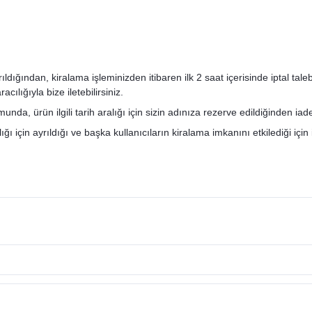
ğından, kiralama işleminizden itibaren ilk 2 saat içerisinde iptal talebini
ılığıyla bize iletebilirsiniz.
nda, ürün ilgili tarih aralığı için sizin adınıza rezerve edildiğinden ia
ı için ayrıldığı ve başka kullanıcıların kiralama imkanını etkilediği için 