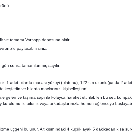
rünü.
ilir ve tamamı Varsapp deposuna aittir.
renizle paylaşabilirsiniz.
bir gün sonra tamamlanmış sayılır.
rir: 1 adet bilardo masası yüzeyi (plateau), 122 cm uzunluğunda 2 ade
 keşfedin ve bilardo maçlarınızı kişiselleştirın!
gelen ve taşıma sapı ile kolayca hareket ettirilebilen bu set, kompakt
ay kurulumu ile aileniz veya arkadaşlarınızla hemen eğlenceye başlayabil
 dizme üçgeni bulunur. Alt kısmındaki 4 küçük ayak 5 dakikadan kısa sür