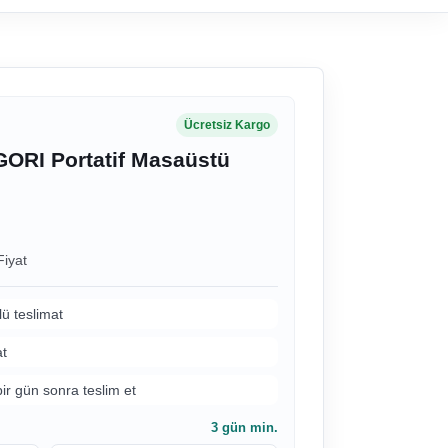
Ücretsiz Kargo
RI Portatif Masaüstü
Fiyat
lü teslimat
at
bir gün sonra teslim et
3
gün min.