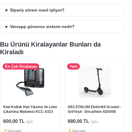
Sipariş süreci nasıl işliyor?
Varsapp güvence sistemi nedir?
Bu Ürünü Kiralayanlar Bunları da
Kiraladı
En Çok Kiralanan
Yeni
Kiwi Koltuk Halı Yıkama Ve Leke
DECATHLON Elektrikli Scooter -
Çıkartma Makinesi KCC-4323
Gri/Yeşil - Decathlon SD500E
600,00 TL
680,00 TL
/gün
/gün
Varsapp
Varsapp