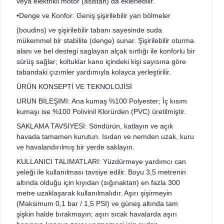
veya elektrikli motor (asistan) da eklenebilir.
•Denge ve Konfor: Geniş şişirilebilir yan bölmeler
(boudins) ve şişirilebilir tabanı sayesinde suda
mükemmel bir stabilite (denge) sunar. Şişirilebilir oturma
alanı ve bel destegi saglayan alçak sırtlığı ile konforlu bir
sürüş sağlar; koltuklar kano içindeki kişi sayısına göre
tabandaki çızımler yardımıyla kolayca yerleştirilir.
ÜRÜN KONSEPTİ VE TEKNOLOJİSİ
URUN BILEŞIMI: Ana kumaş %100 Polyester; İç kısım
kumaşı ise %100 Polivinil Klorürden (PVC) üretilmiştir.
SAKLAMA TAVSIYESI: Söndürün, katlayın ve açık
havada tamamen kurutun. Isıdan ve nemden uzak, kuru
ve havalandırılmış bir yerde saklayın.
KULLANICI TALIMATLARI: Yüzdürmeye yardımcı can
yeleği ile kullanılması tavsiye edilir. Boyu 3,5 metrenin
altında olduğu için kıyıdan (sığınaktan) en fazla 300
metre uzaklaşarak kullanılmalıdır. Aşırı şişirmeyin
(Maksimum 0,1 bar / 1,5 PSI) ve güneş altında tam
şişkin halde bırakmayın; aşırı sıcak havalarda aşırı