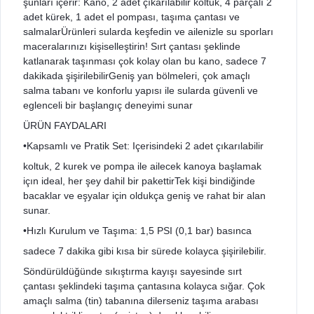
şunları içerir: Kano, 2 adet çıkarılabilir koltuk, 4 parçalı 2
adet kürek, 1 adet el pompası, taşıma çantası ve
salmalarÜrünleri sularda keşfedin ve ailenizle su sporları
maceralarınızı kişiselleştirin! Sırt çantası şeklinde
katlanarak taşınması çok kolay olan bu kano, sadece 7
dakikada şişirilebilirGeniş yan bölmeleri, çok amaçlı
salma tabanı ve konforlu yapısı ile sularda güvenli ve
eglenceli bir başlangıç deneyimi sunar
ÜRÜN FAYDALARI
•Kapsamlı ve Pratik Set: Içerisindeki 2 adet çıkarılabilir
koltuk, 2 kurek ve pompa ile ailecek kanoya başlamak
içın ideal, her şey dahil bir pakettirTek kişi bindiğinde
bacaklar ve eşyalar için oldukça geniş ve rahat bir alan
sunar.
•Hızlı Kurulum ve Taşıma: 1,5 PSI (0,1 bar) basınca
sadece 7 dakika gibi kısa bir sürede kolayca şişirilebilir.
Söndürüldüğünde sıkıştırma kayışı sayesinde sırt
çantası şeklindeki taşıma çantasına kolayca sığar. Çok
amaçlı salma (tin) tabanına dilerseniz taşıma arabası