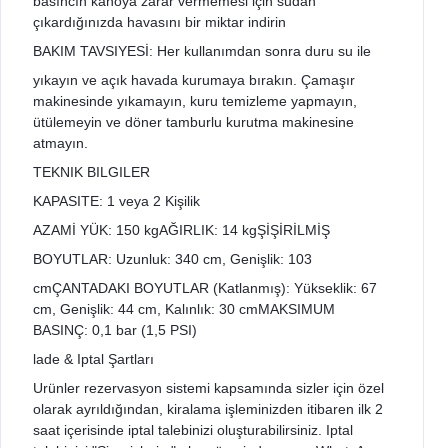
basıncın kanoya zarar vermemesi için sudan
çıkardığınızda havasını bir miktar indirin
BAKIM TAVSIYESİ: Her kullanımdan sonra duru su ile
yıkayın ve açık havada kurumaya bırakın. Çamaşır
makinesinde yıkamayın, kuru temizleme yapmayın,
ütülemeyin ve döner tamburlu kurutma makinesine
atmayın.
TEKNIK BILGILER
KAPASITE: 1 veya 2 Kişilik
AZAMİ YÜK: 150 kgAĞIRLIK: 14 kgŞİŞİRİLMİŞ
BOYUTLAR: Uzunluk: 340 cm, Genişlik: 103
cmÇANTADAKI BOYUTLAR (Katlanmış): Yükseklik: 67
cm, Genişlik: 44 cm, Kalınlık: 30 cmMAKSIMUM
BASINÇ: 0,1 bar (1,5 PSI)
lade & Iptal Şartları
Urünler rezervasyon sistemi kapsamında sizler için özel
olarak ayrıldığından, kiralama işleminizden itibaren ilk 2
saat içerisinde iptal talebinizi oluşturabilirsiniz. Iptal