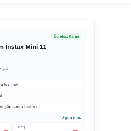
Ücretsiz Kargo
lm İnstax Mini 11
Fiyat
lü teslimat
at
bir gün sonra teslim et
3
gün min.
Bitiş