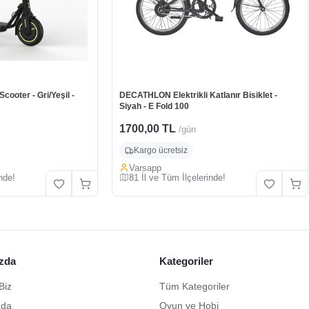
ooter - Gri/Yeşil -
DECATHLON Elektrikli Katlanır Bisiklet -
Siyah - E Fold 100
1700,00 TL
/gün
Kargo ücretsiz
Varsapp
nde!
81 İl ve Tüm İlçelerinde!
zda
Kategoriler
Biz
Tüm Kategoriler
zda
Oyun ve Hobi