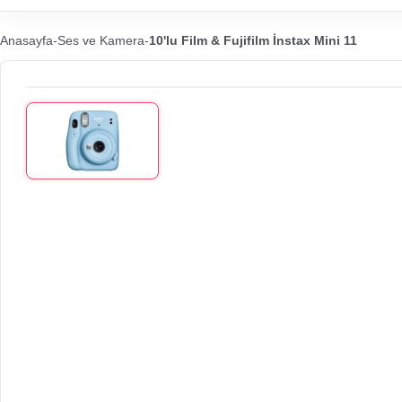
Anasayfa
-
Ses ve Kamera
-
10'lu Film & Fujifilm İnstax Mini 11