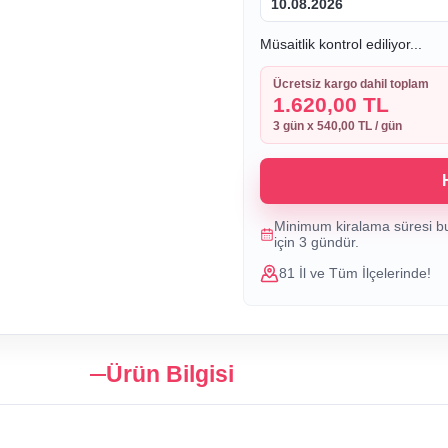
10.08.2026
Müsaitlik kontrol ediliyor...
Ücretsiz kargo dahil toplam
1.620,00 TL
3
gün x
540,00 TL
/ gün
Minimum kiralama süresi b
için
3
gündür.
81 İl ve Tüm İlçelerinde!
Ürün Bilgisi