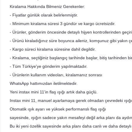
Kiralama Hakkında Bilmeniz Gerekenler:
- Fiyatlar günlük olarak belirlenmiştir.
- Minimum kiralama süresi 3 gündür ve kargo ücretsizdir.
- Ürünler, gönderim öncesinde detaylı hijyen kontrollerinden geçir
- Ürünü kiraladığınız süre boyunca aileniz, komşunuz gibi yakın çev
- Kargo süreci kiralama süresine dahil degildir.
- Kiralama, seçtiğiniz başlangıç tarihinde başlar, bitiş tarihinden 
- Tüm Türkiye'ye gönderim yapılmaktadır.
- Ürünlerin kullanım videoları, kiralamanız sonrası
WhatsApp hattımızdan iletilmektedir.
Yeni instax mini 11'in flaş ışığı artık daha güçlü.
Instax mini 11, manuel ayarlamaya gerek olmadan çevredeki ışığı o
Otomatik ışık ayarı ve yüksek performanslı flaş ışığı
sayesinde, ışığın sadece yakın mesafeyi değil arka planı da aydın
Bu iki yeni özellik sayesinde arka planı daha canlı ve daha detaylı 