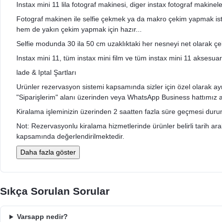
Instax mini 11 lila fotograf makinesi, diger instax fotograf makinele
Fotograf makinen ile selfie çekmek ya da makro çekim yapmak isted
hem de yakın çekim yapmak için hazır...
Selfie modunda 30 ila 50 cm uzaklıktaki her nesneyi net olarak çeke
Instax mini 11, tüm instax mini film ve tüm instax mini 11 aksesuar 
lade & Iptal Şartları
Urünler rezervasyon sistemi kapsamında sizler için özel olarak ayrıldı
"Siparişlerim" alanı üzerinden veya WhatsApp Business hattımız arac
Kiralama işleminizin üzerinden 2 saatten fazla süre geçmesi durumu
Not: Rezervasyonlu kiralama hizmetlerinde ürünler belirli tarih aralığ
kapsamında değerlendirilmektedir.
Daha fazla göster
Sıkça Sorulan Sorular
Varsapp nedir?