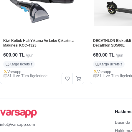
Kiwi Koltuk Halı Yıkama Ve Leke Çıkartma
DECATHLON Elektrikli Sc
Makinesi KCC-4323
Decathlon SD500E
600,00 TL
680,00 TL
/gün
/gün
Kargo ücretsiz
Kargo ücretsiz
Varsapp
Varsapp
81 İl ve Tüm İlçelerinde!
81 İl ve Tüm İlçeleri
Hakkımı
Basında 
info@varsapp.com
Hakkımı