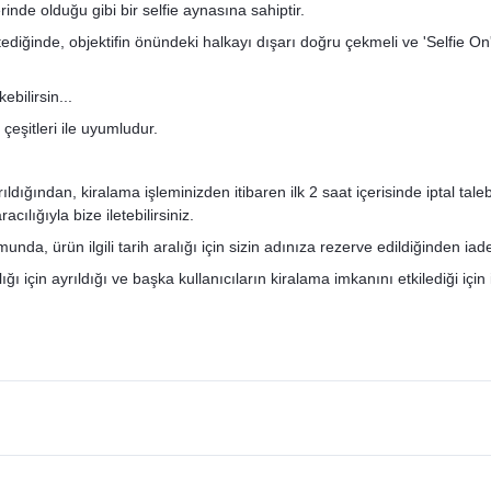
rinde olduğu gibi bir selfie aynasına sahiptir.
iğinde, objektifin önündeki halkayı dışarı doğru çekmeli ve 'Selfie On'
bilirsin...
çeşitleri ile uyumludur.
ğından, kiralama işleminizden itibaren ilk 2 saat içerisinde iptal talebini
ılığıyla bize iletebilirsiniz.
nda, ürün ilgili tarih aralığı için sizin adınıza rezerve edildiğinden ia
ı için ayrıldığı ve başka kullanıcıların kiralama imkanını etkilediği için 