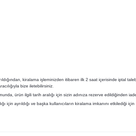
ğından, kiralama işleminizden itibaren ilk 2 saat içerisinde iptal talebini
ılığıyla bize iletebilirsiniz.
nda, ürün ilgili tarih aralığı için sizin adınıza rezerve edildiğinden ia
ı için ayrıldığı ve başka kullanıcıların kiralama imkanını etkilediği için 