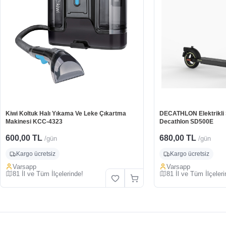
Kiwi Koltuk Halı Yıkama Ve Leke Çıkartma
DECATHLON Elektrikli Sc
Makinesi KCC-4323
Decathlon SD500E
600,00 TL
680,00 TL
/gün
/gün
Kargo ücretsiz
Kargo ücretsiz
Varsapp
Varsapp
81 İl ve Tüm İlçelerinde!
81 İl ve Tüm İlçeleri