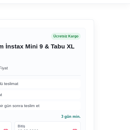
Ücretsiz Kargo
lm İnstax Mini 9 & Tabu XL
Fiyat
lü teslimat
at
bir gün sonra teslim et
3
gün min.
Bitiş