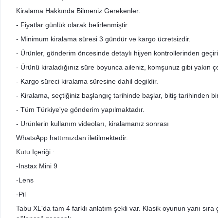
Kiralama Hakkında Bilmeniz Gerekenler:
- Fiyatlar günlük olarak belirlenmiştir.
- Minimum kiralama süresi 3 gündür ve kargo ücretsizdir.
- Ürünler, gönderim öncesinde detaylı hijyen kontrollerinden geçir
- Ürünü kiraladığınız süre boyunca aileniz, komşunuz gibi yakın çev
- Kargo süreci kiralama süresine dahil degildir.
- Kiralama, seçtiğiniz başlangıç tarihinde başlar, bitiş tarihinden 
- Tüm Türkiye'ye gönderim yapılmaktadır.
- Urünlerin kullanım videoları, kiralamanız sonrası
WhatsApp hattımızdan iletilmektedir.
Kutu Içeriği :
-Instax Mini 9
-Lens
-Pil
Tabu XL'da tam 4 farklı anlatım şekli var. Klasik oyunun yanı sıra