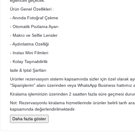
eğlenceli geçecek.
Ürün Genel Özellikleri :
- Anında Fotoğraf Çekme
- Otomatik Pozlama Ayarı
- Makro ve Selfie Lensler
- Aydınlatma Ozelliği
- Instax Mini Filmleri
- Kolay Taşınabilirlik
lade & Iptal Şartları
Urünler rezervasyon sistemi kapsamında sizler için özel olarak ayrıldı
"Siparişlerim" alanı üzerinden veya WhatsApp Business hattımız arac
Kiralama işleminizin üzerinden 2 saatten fazla süre geçmesi durumu
Not: Rezervasyonlu kiralama hizmetlerinde ürünler belirli tarih aralığ
kapsamında değerlendirilmektedir.
Daha fazla göster