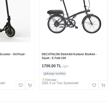
ooter - Gri/Yeşil -
DECATHLON Elektrikli Katlanır Bisiklet -
Siyah - E Fold 100
1700,00 TL
/gün
Kargo ücretsiz
Varsapp
nde!
81 İl ve Tüm İlçelerinde!