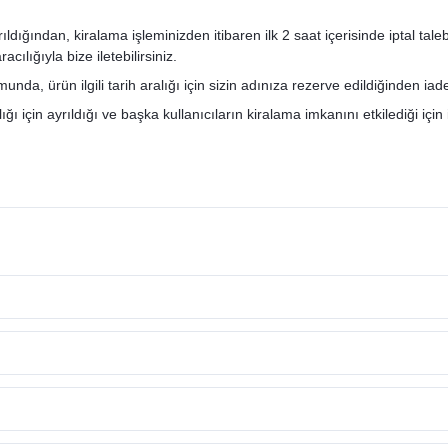
ğından, kiralama işleminizden itibaren ilk 2 saat içerisinde iptal talebini
ılığıyla bize iletebilirsiniz.
nda, ürün ilgili tarih aralığı için sizin adınıza rezerve edildiğinden ia
ı için ayrıldığı ve başka kullanıcıların kiralama imkanını etkilediği için 