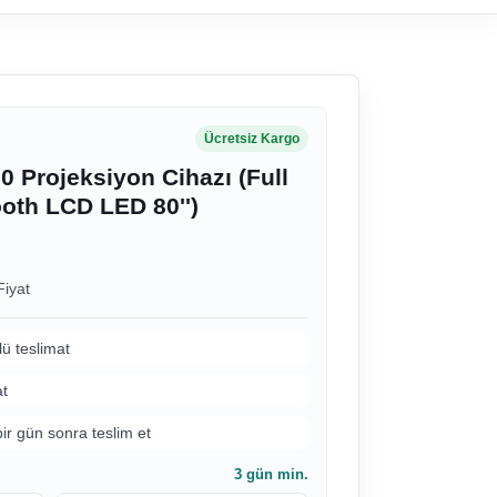
Ücretsiz Kargo
 Projeksiyon Cihazı (Full
ooth LCD LED 80'')
Fiyat
lü teslimat
at
bir gün sonra teslim et
3
gün min.