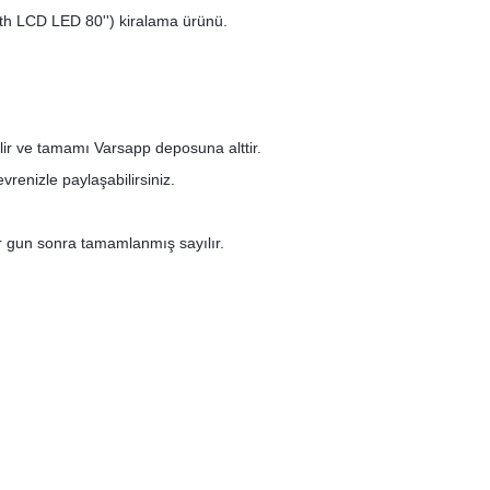
th LCD LED 80'') kiralama ürünü.
ilir ve tamamı Varsapp deposuna alttir.
renizle paylaşabilirsiniz.
bir gun sonra tamamlanmış sayılır.