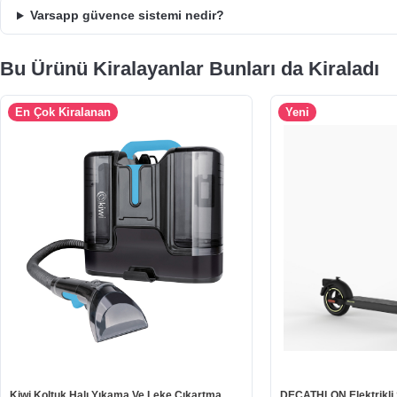
Varsapp güvence sistemi nedir?
Bu Ürünü Kiralayanlar Bunları da Kiraladı
En Çok Kiralanan
Yeni
Kiwi Koltuk Halı Yıkama Ve Leke Çıkartma
DECATHLON Elektrikli Sc