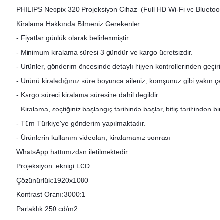
PHILIPS Neopix 320 Projeksiyon Cihazı (Full HD Wi-Fi ve Bluetoo
Kiralama Hakkında Bilmeniz Gerekenler:
- Fiyatlar günlük olarak belirlenmiştir.
- Minimum kiralama süresi 3 gündür ve kargo ücretsizdir.
- Urünler, gönderim öncesinde detaylı hijyen kontrollerinden geçir
- Urünü kiraladığınız süre boyunca aileniz, komşunuz gibi yakın çev
- Kargo süreci kiralama süresine dahil degildir.
- Kiralama, seçtiğiniz başlangıç tarihinde başlar, bitiş tarihinden 
- Tüm Türkiye'ye gönderim yapılmaktadır.
- Ürünlerin kullanım videoları, kiralamanız sonrası
WhatsApp hattımızdan iletilmektedir.
Projeksiyon teknigi:LCD
Çözünürlük:1920x1080
Kontrast Oranı:3000:1
Parlaklık:250 cd/m2