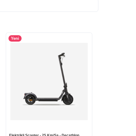
Yeni
Elektrikli Scooter - 25 Km/Sa - Decathlon