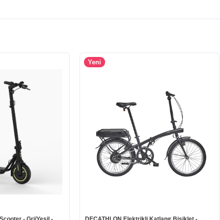
Yeni
ooter - Gri/Yeşil -
DECATHLON Elektrikli Katlanır Bisiklet -