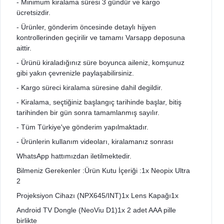
- Minimum kiralama süresi 3 gündür ve kargo
ücretsizdir.
- Ürünler, gönderim öncesinde detaylı hijyen
kontrollerinden geçirilir ve tamamı Varsapp deposuna
aittir.
- Ürünü kiraladığınız süre boyunca aileniz, komşunuz
gibi yakın çevrenizle paylaşabilirsiniz.
- Kargo süreci kiralama süresine dahil degildir.
- Kiralama, seçtiğiniz başlangıç tarihinde başlar, bitiş
tarihinden bir gün sonra tamamlanmış sayılır.
- Tüm Türkiye'ye gönderim yapılmaktadır.
- Ürünlerin kullanım videoları, kiralamanız sonrası
WhatsApp hattımızdan iletilmektedir.
Bilmeniz Gerekenler :Ürün Kutu İçeriği :1x Neopix Ultra
2
Projeksiyon Cihazı (NPX645/INT)1x Lens Kapağı1x
Android TV Dongle (NeoViu D1)1x 2 adet AAA pille
birlikte