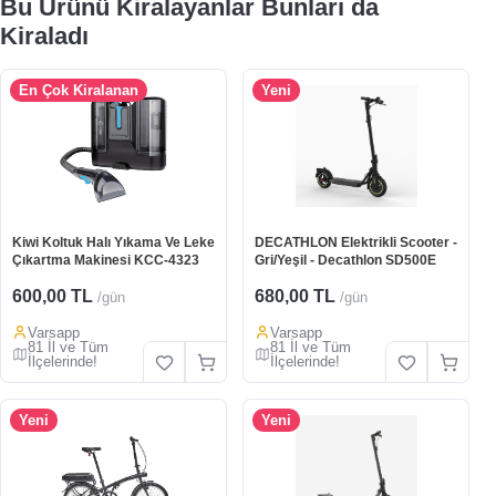
Bu Ürünü Kiralayanlar Bunları da
Kiraladı
En Çok Kiralanan
Yeni
Kiwi Koltuk Halı Yıkama Ve Leke
DECATHLON Elektrikli Scooter -
Çıkartma Makinesi KCC-4323
Gri/Yeşil - Decathlon SD500E
600,00 TL
680,00 TL
/gün
/gün
Varsapp
Varsapp
81 İl ve Tüm
81 İl ve Tüm
İlçelerinde!
İlçelerinde!
Yeni
Yeni