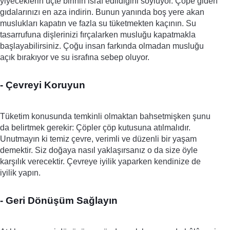
yiyeceklerin üçte birinin israf edildiğini söylüyor. Çöpe giden 
gıdalarınızı en aza indirin. Bunun yanında boş yere akan 
muslukları kapatın ve fazla su tüketmekten kaçının. Su 
tasarrufuna dişlerinizi fırçalarken musluğu kapatmakla 
başlayabilirsiniz. Çoğu insan farkında olmadan musluğu 
açık bırakıyor ve su israfına sebep oluyor. 
- Çevreyi Koruyun
Tüketim konusunda temkinli olmaktan bahsetmişken şunu 
da belirtmek gerekir: Çöpler çöp kutusuna atılmalıdır. 
Unutmayın ki temiz çevre, verimli ve düzenli bir yaşam 
demektir. Siz doğaya nasıl yaklaşırsanız o da size öyle 
karşılık verecektir. Çevreye iyilik yaparken kendinize de 
iyilik yapın. 
- Geri Dönüşüm Sağlayın